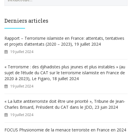
e
c
h
e
Derniers articles
r
c
h
Rapport – Terrorisme islamiste en France: attentats, tentatives
e
et projets d’attentats (2020 – 2023), 19 juillet 2024
r
19 juillet 2024
:
« Terrorisme : des djihadistes plus jeunes et plus instables » (au
sujet de l’étude du CAT sur le terrorisme islamiste en France de
2020 à 2023), Le Figaro, 18 juillet 2024
19 juillet 2024
« La lutte antiterroriste doit être une priorité », Tribune de Jean-
Charles Brisard, Président du CAT dans le JDD, 23 juin 2024
19 juillet 2024
FOCUS Physionomie de la menace terroriste en France en 2024