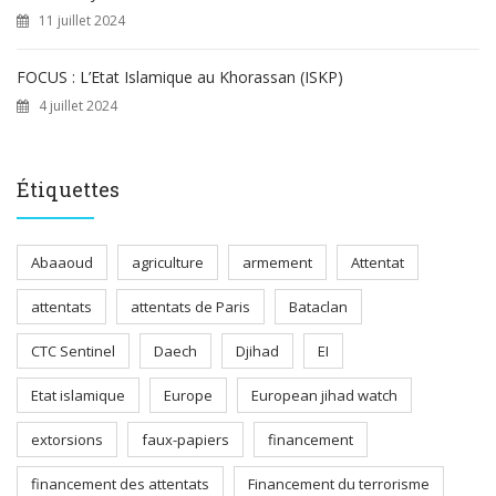
11 juillet 2024
FOCUS : L’Etat Islamique au Khorassan (ISKP)
4 juillet 2024
Étiquettes
Abaaoud
agriculture
armement
Attentat
attentats
attentats de Paris
Bataclan
CTC Sentinel
Daech
Djihad
EI
Etat islamique
Europe
European jihad watch
extorsions
faux-papiers
financement
financement des attentats
Financement du terrorisme