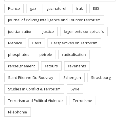
France
gaz
gaz naturel
Irak
ISIS
Journal of Policing Intelligence and Counter Terrorism
judiciarisation
Justice
logements conspiratifs
Menace
Paris
Perspectives on Terrorism
phosphates
pétrole
radicalisation
renseignement
retours
revenants
Saint-Etienne-Du-Rouvray
Schengen
Strasbourg
Studies in Conflict & Terrorism
Syrie
Terrorism and Political Violence
Terrorisme
téléphonie