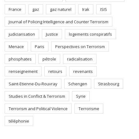
France
gaz
gaz naturel
Irak
ISIS
Journal of Policing Intelligence and Counter Terrorism
judiciarisation
Justice
logements conspiratifs
Menace
Paris
Perspectives on Terrorism
phosphates
pétrole
radicalisation
renseignement
retours
revenants
Saint-Etienne-Du-Rouvray
Schengen
Strasbourg
Studies in Conflict & Terrorism
Syrie
Terrorism and Political Violence
Terrorisme
téléphonie