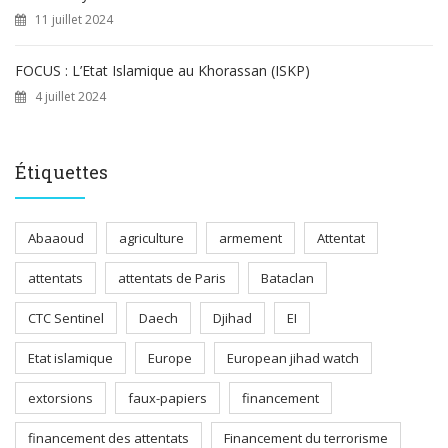
11 juillet 2024
FOCUS : L’Etat Islamique au Khorassan (ISKP)
4 juillet 2024
Étiquettes
Abaaoud
agriculture
armement
Attentat
attentats
attentats de Paris
Bataclan
CTC Sentinel
Daech
Djihad
EI
Etat islamique
Europe
European jihad watch
extorsions
faux-papiers
financement
financement des attentats
Financement du terrorisme