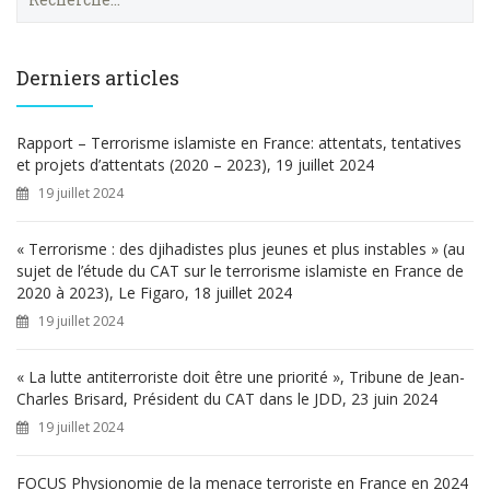
e
c
h
e
Derniers articles
r
c
h
Rapport – Terrorisme islamiste en France: attentats, tentatives
e
et projets d’attentats (2020 – 2023), 19 juillet 2024
r
19 juillet 2024
:
« Terrorisme : des djihadistes plus jeunes et plus instables » (au
sujet de l’étude du CAT sur le terrorisme islamiste en France de
2020 à 2023), Le Figaro, 18 juillet 2024
19 juillet 2024
« La lutte antiterroriste doit être une priorité », Tribune de Jean-
Charles Brisard, Président du CAT dans le JDD, 23 juin 2024
19 juillet 2024
FOCUS Physionomie de la menace terroriste en France en 2024