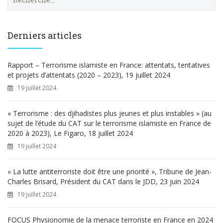
e
c
h
e
Derniers articles
r
c
h
Rapport – Terrorisme islamiste en France: attentats, tentatives
e
et projets d’attentats (2020 – 2023), 19 juillet 2024
r
19 juillet 2024
:
« Terrorisme : des djihadistes plus jeunes et plus instables » (au
sujet de l’étude du CAT sur le terrorisme islamiste en France de
2020 à 2023), Le Figaro, 18 juillet 2024
19 juillet 2024
« La lutte antiterroriste doit être une priorité », Tribune de Jean-
Charles Brisard, Président du CAT dans le JDD, 23 juin 2024
19 juillet 2024
FOCUS Physionomie de la menace terroriste en France en 2024