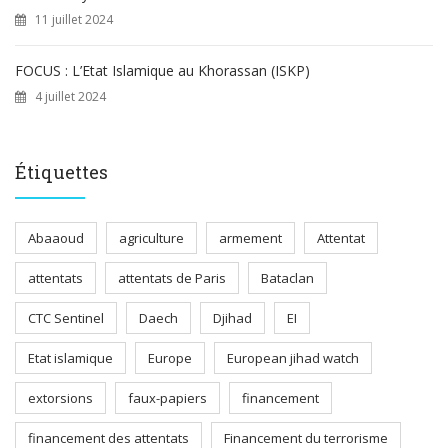
11 juillet 2024
FOCUS : L’Etat Islamique au Khorassan (ISKP)
4 juillet 2024
Étiquettes
Abaaoud
agriculture
armement
Attentat
attentats
attentats de Paris
Bataclan
CTC Sentinel
Daech
Djihad
EI
Etat islamique
Europe
European jihad watch
extorsions
faux-papiers
financement
financement des attentats
Financement du terrorisme