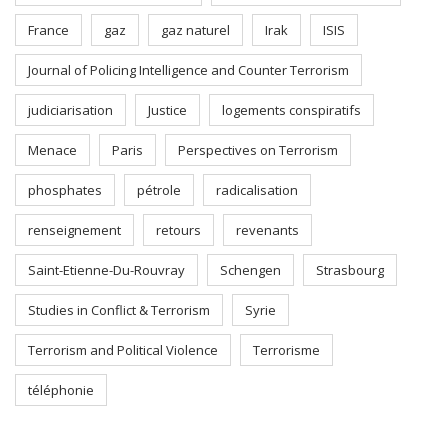
France
gaz
gaz naturel
Irak
ISIS
Journal of Policing Intelligence and Counter Terrorism
judiciarisation
Justice
logements conspiratifs
Menace
Paris
Perspectives on Terrorism
phosphates
pétrole
radicalisation
renseignement
retours
revenants
Saint-Etienne-Du-Rouvray
Schengen
Strasbourg
Studies in Conflict & Terrorism
Syrie
Terrorism and Political Violence
Terrorisme
téléphonie