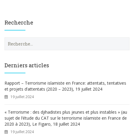
Recherche
R
e
c
h
e
Derniers articles
r
c
h
Rapport – Terrorisme islamiste en France: attentats, tentatives
e
et projets d’attentats (2020 – 2023), 19 juillet 2024
r
19 juillet 2024
:
« Terrorisme : des djihadistes plus jeunes et plus instables » (au
sujet de l’étude du CAT sur le terrorisme islamiste en France de
2020 à 2023), Le Figaro, 18 juillet 2024
19 juillet 2024