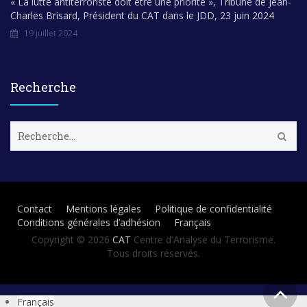
« La lutte antiterroriste doit être une priorité », Tribune de Jean-
Charles Brisard, Président du CAT dans le JDD, 23 juin 2024
19 juillet 2024
Recherche
R
e
c
h
e
r
Contact
Mentions légales
Politique de confidentialité
c
Conditions générales d’adhésion
Français
h
e
Copyright © 2026
CAT
Centre d'Analyse du Terrorisme.
r
Tous droits réservés.
:
Français