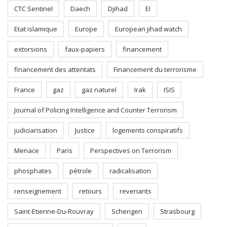
CTC Sentinel
Daech
Djihad
EI
Etat islamique
Europe
European jihad watch
extorsions
faux-papiers
financement
financement des attentats
Financement du terrorisme
France
gaz
gaz naturel
Irak
ISIS
Journal of Policing Intelligence and Counter Terrorism
judiciarisation
Justice
logements conspiratifs
Menace
Paris
Perspectives on Terrorism
phosphates
pétrole
radicalisation
renseignement
retours
revenants
Saint-Etienne-Du-Rouvray
Schengen
Strasbourg