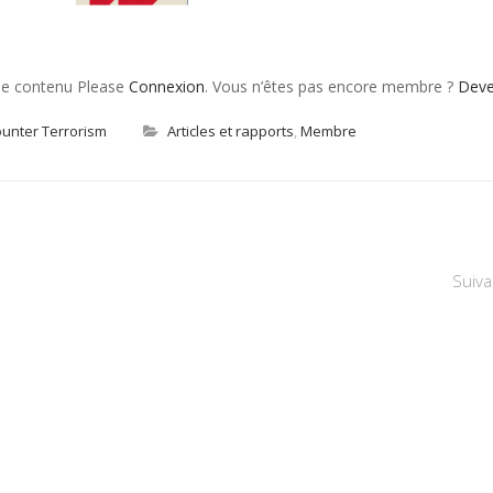
 le contenu Please
Connexion
. Vous n’êtes pas encore membre ?
Dev
Counter Terrorism
Articles et rapports
,
Membre
Suiva