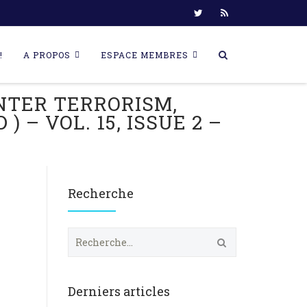
!
A PROPOS
ESPACE MEMBRES
NTER TERRORISM,
– VOL. 15, ISSUE 2 –
Recherche
R
e
c
h
e
Derniers articles
r