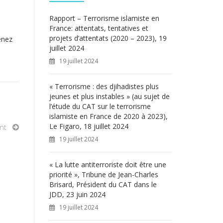
c
h
Rapport – Terrorisme islamiste en
e
France: attentats, tentatives et
r
projets d’attentats (2020 – 2023), 19
enez
juillet 2024
:
19 juillet 2024
« Terrorisme : des djihadistes plus
jeunes et plus instables » (au sujet de
l’étude du CAT sur le terrorisme
islamiste en France de 2020 à 2023),
Le Figaro, 18 juillet 2024
nt
19 juillet 2024
« La lutte antiterroriste doit être une
priorité », Tribune de Jean-Charles
Brisard, Président du CAT dans le
JDD, 23 juin 2024
19 juillet 2024