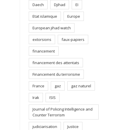
Daech
Djihad
EI
Etat islamique
Europe
European jihad watch
extorsions
faux-papiers
financement
financement des attentats
Financement du terrorisme
France
gaz
gaz naturel
Irak
ISIS
Journal of Policing Intelligence and
Counter Terrorism
judiciarisation
Justice