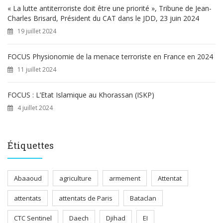
« La lutte antiterroriste doit être une priorité », Tribune de Jean-
Charles Brisard, Président du CAT dans le JDD, 23 juin 2024
19 juillet 2024
FOCUS Physionomie de la menace terroriste en France en 2024
11 juillet 2024
FOCUS : L’Etat Islamique au Khorassan (ISKP)
4 juillet 2024
Étiquettes
Abaaoud
agriculture
armement
Attentat
attentats
attentats de Paris
Bataclan
CTC Sentinel
Daech
Djihad
EI