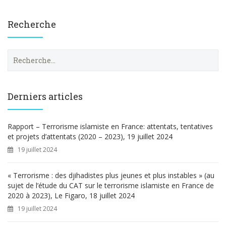
Recherche
R
e
c
h
e
Derniers articles
r
c
h
Rapport – Terrorisme islamiste en France: attentats, tentatives
e
et projets d’attentats (2020 – 2023), 19 juillet 2024
r
19 juillet 2024
:
« Terrorisme : des djihadistes plus jeunes et plus instables » (au
sujet de l’étude du CAT sur le terrorisme islamiste en France de
2020 à 2023), Le Figaro, 18 juillet 2024
19 juillet 2024