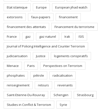
Etat islamique
Europe
European jihad watch
extorsions
faux-papiers
financement
financement des attentats
Financement du terrorisme
France
gaz
gaz naturel
Irak
ISIS
Journal of Policing Intelligence and Counter Terrorism
judiciarisation
Justice
logements conspiratifs
Menace
Paris
Perspectives on Terrorism
phosphates
pétrole
radicalisation
renseignement
retours
revenants
Saint-Etienne-Du-Rouvray
Schengen
Strasbourg
Studies in Conflict & Terrorism
Syrie