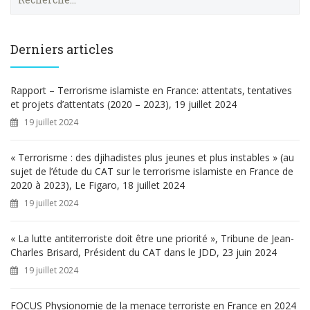
e
c
h
e
Derniers articles
r
c
h
Rapport – Terrorisme islamiste en France: attentats, tentatives
e
et projets d’attentats (2020 – 2023), 19 juillet 2024
r
19 juillet 2024
:
« Terrorisme : des djihadistes plus jeunes et plus instables » (au
sujet de l’étude du CAT sur le terrorisme islamiste en France de
2020 à 2023), Le Figaro, 18 juillet 2024
19 juillet 2024
« La lutte antiterroriste doit être une priorité », Tribune de Jean-
Charles Brisard, Président du CAT dans le JDD, 23 juin 2024
19 juillet 2024
FOCUS Physionomie de la menace terroriste en France en 2024