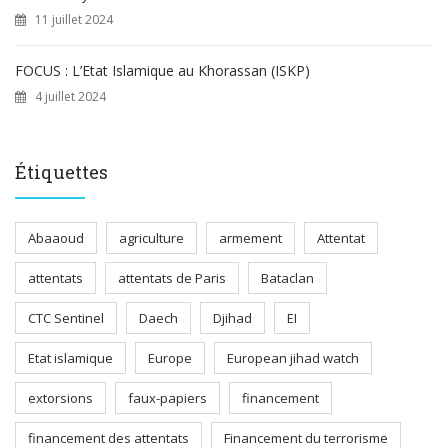
11 juillet 2024
FOCUS : L’Etat Islamique au Khorassan (ISKP)
4 juillet 2024
Étiquettes
Abaaoud
agriculture
armement
Attentat
attentats
attentats de Paris
Bataclan
CTC Sentinel
Daech
Djihad
EI
Etat islamique
Europe
European jihad watch
extorsions
faux-papiers
financement
financement des attentats
Financement du terrorisme