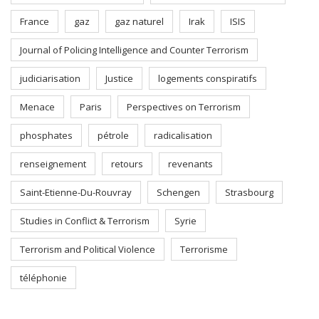
France
gaz
gaz naturel
Irak
ISIS
Journal of Policing Intelligence and Counter Terrorism
judiciarisation
Justice
logements conspiratifs
Menace
Paris
Perspectives on Terrorism
phosphates
pétrole
radicalisation
renseignement
retours
revenants
Saint-Etienne-Du-Rouvray
Schengen
Strasbourg
Studies in Conflict & Terrorism
Syrie
Terrorism and Political Violence
Terrorisme
téléphonie