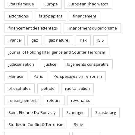
Etat islamique
Europe
European jihad watch
extorsions
faux-papiers
financement
financement des attentats
Financement du terrorisme
France
gaz
gaz naturel
Irak
ISIS
Journal of Policing Intelligence and Counter Terrorism
judiciarisation
Justice
logements conspiratifs
Menace
Paris
Perspectives on Terrorism
phosphates
pétrole
radicalisation
renseignement
retours
revenants
Saint-Etienne-Du-Rouvray
Schengen
Strasbourg
Studies in Conflict & Terrorism
Syrie