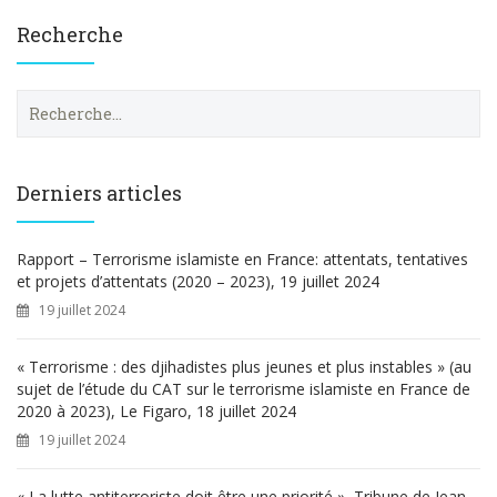
Recherche
R
e
c
h
e
Derniers articles
r
c
h
Rapport – Terrorisme islamiste en France: attentats, tentatives
e
et projets d’attentats (2020 – 2023), 19 juillet 2024
r
19 juillet 2024
:
« Terrorisme : des djihadistes plus jeunes et plus instables » (au
sujet de l’étude du CAT sur le terrorisme islamiste en France de
2020 à 2023), Le Figaro, 18 juillet 2024
19 juillet 2024
« La lutte antiterroriste doit être une priorité », Tribune de Jean-