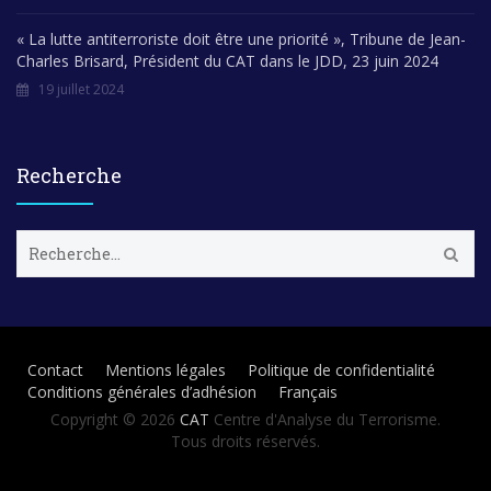
« La lutte antiterroriste doit être une priorité », Tribune de Jean-
Charles Brisard, Président du CAT dans le JDD, 23 juin 2024
19 juillet 2024
Recherche
R
e
c
h
e
r
Contact
Mentions légales
Politique de confidentialité
c
Conditions générales d’adhésion
Français
h
e
Copyright © 2026
CAT
Centre d'Analyse du Terrorisme.
r
Tous droits réservés.
: