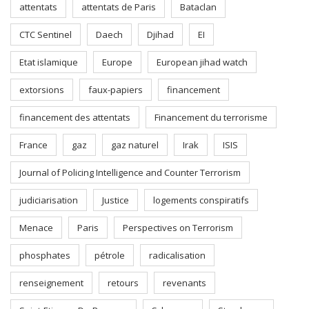
attentats
attentats de Paris
Bataclan
CTC Sentinel
Daech
Djihad
EI
Etat islamique
Europe
European jihad watch
extorsions
faux-papiers
financement
financement des attentats
Financement du terrorisme
France
gaz
gaz naturel
Irak
ISIS
Journal of Policing Intelligence and Counter Terrorism
judiciarisation
Justice
logements conspiratifs
Menace
Paris
Perspectives on Terrorism
phosphates
pétrole
radicalisation
renseignement
retours
revenants