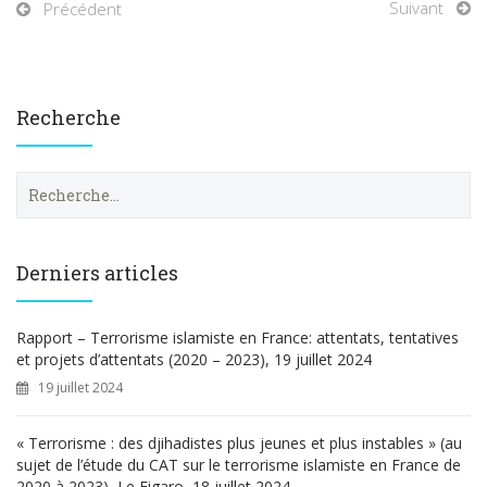
Suivant
Précédent
Recherche
R
e
c
h
e
Derniers articles
r
c
h
Rapport – Terrorisme islamiste en France: attentats, tentatives
e
et projets d’attentats (2020 – 2023), 19 juillet 2024
r
19 juillet 2024
:
« Terrorisme : des djihadistes plus jeunes et plus instables » (au
sujet de l’étude du CAT sur le terrorisme islamiste en France de
2020 à 2023), Le Figaro, 18 juillet 2024