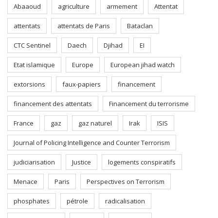
Abaaoud
agriculture
armement
Attentat
attentats
attentats de Paris
Bataclan
CTC Sentinel
Daech
Djihad
EI
Etat islamique
Europe
European jihad watch
extorsions
faux-papiers
financement
financement des attentats
Financement du terrorisme
France
gaz
gaz naturel
Irak
ISIS
Journal of Policing Intelligence and Counter Terrorism
judiciarisation
Justice
logements conspiratifs
Menace
Paris
Perspectives on Terrorism
phosphates
pétrole
radicalisation