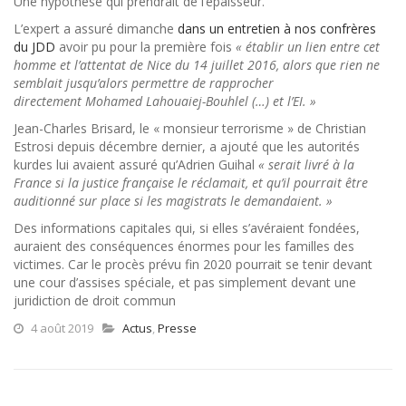
Une hypothèse qui prendrait de l’épaisseur.
L’expert a assuré dimanche
dans un entretien à nos confrères
du JDD
avoir pu pour la première fois
« établir un lien entre cet
homme et l’attentat de Nice du 14 juillet 2016, alors que rien ne
semblait jusqu’alors permettre de rapprocher
directement Mohamed Lahouaiej-Bouhlel (…) et l’EI. »
Jean-Charles Brisard, le « monsieur terrorisme » de Christian
Estrosi depuis décembre dernier, a ajouté que les autorités
kurdes lui avaient assuré qu’Adrien Guihal
« serait livré à la
France si la justice française le réclamait, et qu’il pourrait être
auditionné sur place si les magistrats le demandaient. »
Des informations capitales qui, si elles s’avéraient fondées,
auraient des conséquences énormes pour les familles des
victimes. Car le procès prévu fin 2020 pourrait se tenir devant
une cour d’assises spéciale, et pas simplement devant une
juridiction de droit commun
4 août 2019
Actus
,
Presse