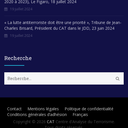
2020 à 2023), Le Figaro, 18 juillet 2024
19 juillet 2024
« La lutte antiterroriste doit être une priorité », Tribune de Jean-
Charles Brisard, Président du CAT dans le JDD, 23 juin 2024
19 juillet 2024
Recherche
R
e
c
h
e
r
Contact
Mentions légales
Politique de confidentialité
c
Conditions générales d’adhésion
Français
h
e
Copyright © 2026
CAT
Centre d'Analyse du Terrorisme.
r
Tous droits réservés.