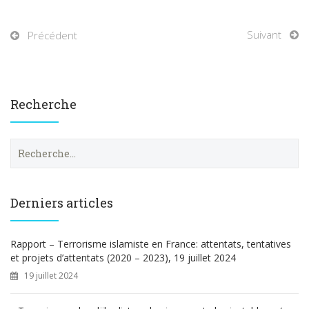
Suivant
Précédent
Recherche
R
e
c
h
e
Derniers articles
r
c
h
Rapport – Terrorisme islamiste en France: attentats, tentatives
e
et projets d’attentats (2020 – 2023), 19 juillet 2024
r
19 juillet 2024
: