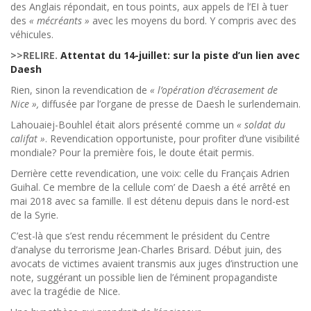
des Anglais répondait, en tous points, aux appels de l’EI à tuer
des
« mécréants »
avec les moyens du bord. Y compris avec des
véhicules.
>>RELIRE.
Attentat du 14-juillet: sur la piste d’un lien avec
Daesh
Rien, sinon la revendication de
« l’opération d’écrasement de
Nice »,
diffusée par l’organe de presse de Daesh le surlendemain.
Lahouaiej-Bouhlel était alors présenté comme un
« soldat du
califat »
. Revendication opportuniste, pour profiter d’une visibilité
mondiale? Pour la première fois, le doute était permis.
Derrière cette revendication, une voix: celle du Français Adrien
Guihal. Ce membre de la cellule com’ de Daesh a été arrêté en
mai 2018 avec sa famille. Il est détenu depuis dans le nord-est
de la Syrie.
C’est-là que s’est rendu récemment le président du Centre
d’analyse du terrorisme Jean-Charles Brisard. Début juin, des
avocats de victimes avaient transmis aux juges d’instruction une
note, suggérant un possible lien de l’éminent propagandiste
avec la tragédie de Nice.