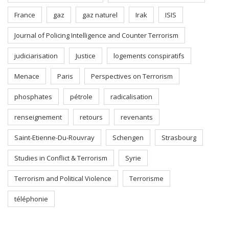
France
gaz
gaz naturel
Irak
ISIS
Journal of Policing Intelligence and Counter Terrorism
judiciarisation
Justice
logements conspiratifs
Menace
Paris
Perspectives on Terrorism
phosphates
pétrole
radicalisation
renseignement
retours
revenants
Saint-Etienne-Du-Rouvray
Schengen
Strasbourg
Studies in Conflict & Terrorism
Syrie
Terrorism and Political Violence
Terrorisme
téléphonie