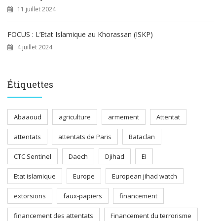
11 juillet 2024
FOCUS : L’Etat Islamique au Khorassan (ISKP)
4 juillet 2024
Étiquettes
Abaaoud
agriculture
armement
Attentat
attentats
attentats de Paris
Bataclan
CTC Sentinel
Daech
Djihad
EI
Etat islamique
Europe
European jihad watch
extorsions
faux-papiers
financement
financement des attentats
Financement du terrorisme