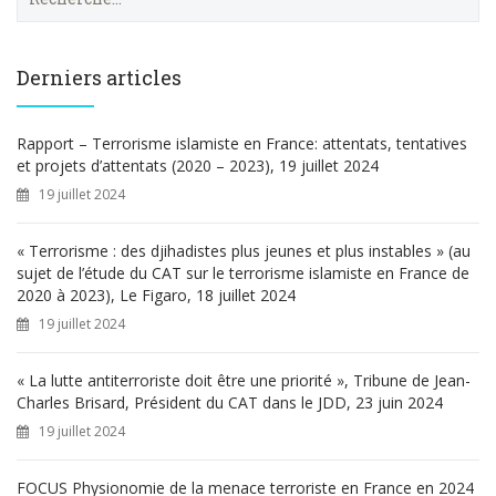
e
c
h
e
Derniers articles
r
c
h
Rapport – Terrorisme islamiste en France: attentats, tentatives
e
et projets d’attentats (2020 – 2023), 19 juillet 2024
r
19 juillet 2024
:
« Terrorisme : des djihadistes plus jeunes et plus instables » (au
sujet de l’étude du CAT sur le terrorisme islamiste en France de
2020 à 2023), Le Figaro, 18 juillet 2024
19 juillet 2024
« La lutte antiterroriste doit être une priorité », Tribune de Jean-
Charles Brisard, Président du CAT dans le JDD, 23 juin 2024
19 juillet 2024
FOCUS Physionomie de la menace terroriste en France en 2024