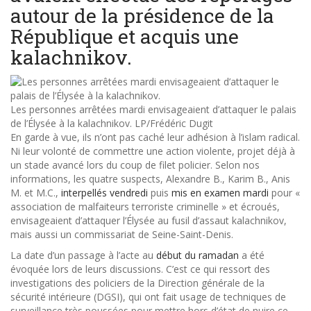
autour de la présidence de la
République et acquis une
kalachnikov.
Les personnes arrêtées mardi envisageaient d’attaquer le palais
de l’Élysée à la kalachnikov.
LP/Frédéric Dugit
En garde à vue, ils n’ont pas caché leur adhésion à l’islam radical.
Ni leur volonté de commettre une action violente, projet déjà à
un stade avancé lors du coup de filet policier. Selon nos
informations, les quatre suspects, Alexandre B., Karim B., Anis
M. et M.C.,
interpellés vendredi
puis
mis en examen mardi
pour «
association de malfaiteurs terroriste criminelle » et écroués,
envisageaient d’attaquer l’Élysée au fusil d’assaut kalachnikov,
mais aussi un commissariat de Seine-Saint-Denis.
La date d’un passage à l’acte au
début du ramadan
a été
évoquée lors de leurs discussions. C’est ce qui ressort des
investigations des policiers de la Direction générale de la
sécurité intérieure (DGSI), qui ont fait usage de techniques de
surveillance très poussées pour mettre hors d’état de nuire ce