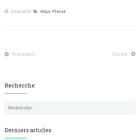
2 mai 2019
Actus
,
Presse
Suivant
Précédent
Recherche
R
e
c
h
e
Derniers articles
r