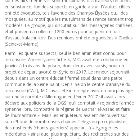
sur des flics même s’ils sont musulmans », a d’ailleurs reconnu,
en substance, l’un des suspects en garde à vue. D’autres cibles
ont été évoquées, tels l’avenue des Champs-Élysées ou… des
mosquées, au motif que les musulmans de France seraient trop
modérés. Le groupe, qui discutait sur des messageries chiffrées,
était parvenu à collecter 1200 euros pour acquérir un fusil
d’assaut kalachnikov. Des réunions ont été organisées à Chelles
(Seine-et-Marne).
Parmi les quatre suspects, seul le benjamin était connu pour
terrorisme. Ancien lycéen fiché S, M.C. avait été condamné en
janvier à trois ans de prison, dont deux avec sursis, pour un
projet de départ avorté en Syrie en 2017. Le mineur séjournait
depuis dans un centre éducatif fermé situé dans une petite
commune de la Seine-Saint-Denis. Selon le centre d’analyse du
terrorisme (CAT), M.C. avait été intercepté avec un ami plus âgé
sur une autoroute d’Allemagne en février 2017 : il avait alors
déclaré aux policiers de la DGSI qu’il comptait « rejoindre l’armée
syrienne libre, combattre le régime de Bachar el-Assad et faire
de l’humanitaire ». Mais les enquêteurs avaient découvert sur
son iPhone de nombreuses chaînes Telegram pro djihadistes,
des nasheeds (chants guerriers) appelant à « égorger les
mécréants » ainsi que, plus inquiétant, des recherches sur des