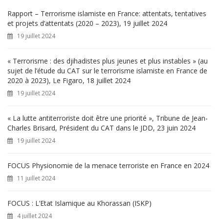
c
h
Rapport – Terrorisme islamiste en France: attentats, tentatives
e
et projets d’attentats (2020 – 2023), 19 juillet 2024
r
19 juillet 2024
:
« Terrorisme : des djihadistes plus jeunes et plus instables » (au
sujet de l’étude du CAT sur le terrorisme islamiste en France de
2020 à 2023), Le Figaro, 18 juillet 2024
19 juillet 2024
« La lutte antiterroriste doit être une priorité », Tribune de Jean-
Charles Brisard, Président du CAT dans le JDD, 23 juin 2024
19 juillet 2024
FOCUS Physionomie de la menace terroriste en France en 2024
11 juillet 2024
FOCUS : L’Etat Islamique au Khorassan (ISKP)
4 juillet 2024