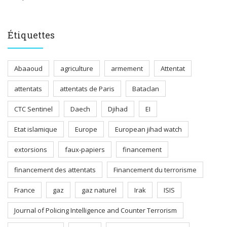
Étiquettes
Abaaoud
agriculture
armement
Attentat
attentats
attentats de Paris
Bataclan
CTC Sentinel
Daech
Djihad
EI
Etat islamique
Europe
European jihad watch
extorsions
faux-papiers
financement
financement des attentats
Financement du terrorisme
France
gaz
gaz naturel
Irak
ISIS
Journal of Policing Intelligence and Counter Terrorism