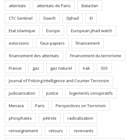
attentats
attentats de Paris
Bataclan
CTC Sentinel
Daech
Djihad
EI
Etat islamique
Europe
European jihad watch
extorsions
faux-papiers
financement
financement des attentats
Financement du terrorisme
France
gaz
gaz naturel
Irak
ISIS
Journal of Policing Intelligence and Counter Terrorism
judiciarisation
Justice
logements conspiratifs
Menace
Paris
Perspectives on Terrorism
phosphates
pétrole
radicalisation
renseignement
retours
revenants