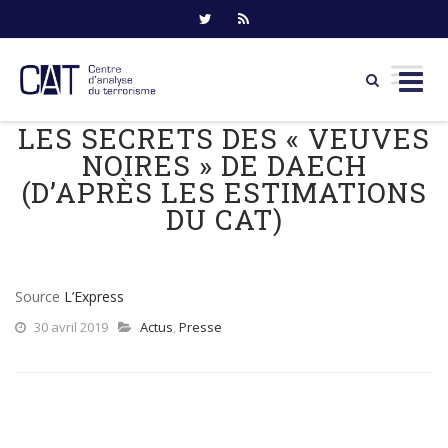
LES SECRETS DES « VEUVES
Skip
to
NOIRES » DE DAECH
content
(D’APRÈS LES ESTIMATIONS
DU CAT)
Source
L’Express
30 avril 2019
Actus
,
Presse