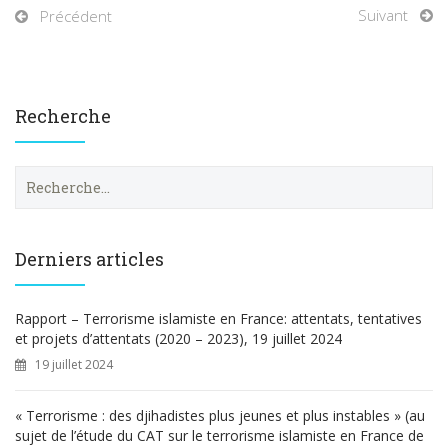
Suivant
Précédent
Recherche
R
e
c
h
e
Derniers articles
r
c
h
Rapport – Terrorisme islamiste en France: attentats, tentatives
e
et projets d’attentats (2020 – 2023), 19 juillet 2024
r
19 juillet 2024
:
« Terrorisme : des djihadistes plus jeunes et plus instables » (au
sujet de l’étude du CAT sur le terrorisme islamiste en France de