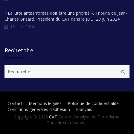
« La lutte antiterroriste doit être une priorité », Tribune de Jean-
Charles Brisard, Président du CAT dans le JDD, 23 juin 2024
19 juillet 2024
Recherche
R
e
c
h
e
r
Contact
Mentions légales
Politique de confidentialité
c
Conditions générales d’adhésion
Français
h
e
Copyright © 2026
CAT
Centre d'Analyse du Terrorisme.
r
Tous droits réservés.
: