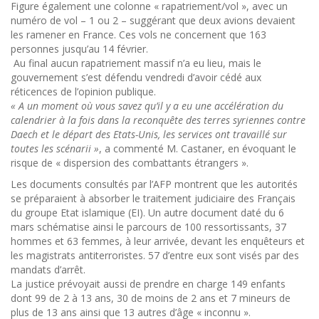
Figure également une colonne « rapatriement/vol », avec un
numéro de vol – 1 ou 2 – suggérant que deux avions devaient
les ramener en France. Ces vols ne concernent que 163
personnes jusqu’au 14 février.
Au final aucun rapatriement massif n’a eu lieu, mais le
gouvernement s’est défendu vendredi d’avoir cédé aux
réticences de l’opinion publique.
« A un moment où vous savez qu’il y a eu une accélération du
calendrier à la fois dans la reconquête des terres syriennes contre
Daech et le départ des Etats-Unis, les services ont travaillé sur
toutes les scénarii »
, a commenté M. Castaner, en évoquant le
risque de « dispersion des combattants étrangers ».
Les documents consultés par l’AFP montrent que les autorités
se préparaient à absorber le traitement judiciaire des Français
du groupe Etat islamique (EI). Un autre document daté du 6
mars schématise ainsi le parcours de 100 ressortissants, 37
hommes et 63 femmes, à leur arrivée, devant les enquêteurs et
les magistrats antiterroristes. 57 d’entre eux sont visés par des
mandats d’arrêt.
La justice prévoyait aussi de prendre en charge 149 enfants
dont 99 de 2 à 13 ans, 30 de moins de 2 ans et 7 mineurs de
plus de 13 ans ainsi que 13 autres d’âge « inconnu ».