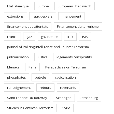
Etat islamique
Europe
European jihad watch
extorsions
faux-papiers
financement
financement des attentats
Financement du terrorisme
France
gaz
gaz naturel
Irak
ISIS
Journal of Policing Intelligence and Counter Terrorism
judiciarisation
Justice
logements conspiratifs
Menace
Paris
Perspectives on Terrorism
phosphates
pétrole
radicalisation
renseignement
retours
revenants
Saint-Etienne-Du-Rouvray
Schengen
Strasbourg
Studies in Conflict & Terrorism
Syrie