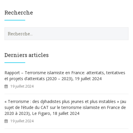
Recherche
R
e
c
h
e
Derniers articles
r
c
h
Rapport – Terrorisme islamiste en France: attentats, tentatives
e
et projets d’attentats (2020 – 2023), 19 juillet 2024
r
19 juillet 2024
:
« Terrorisme : des djihadistes plus jeunes et plus instables » (au
sujet de l’étude du CAT sur le terrorisme islamiste en France de
2020 à 2023), Le Figaro, 18 juillet 2024
19 juillet 2024