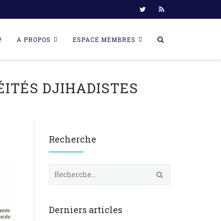
!
A PROPOS
ESPACE MEMBRES
ITÉS DJIHADISTES
Recherche
R
e
c
h
e
Derniers articles
r