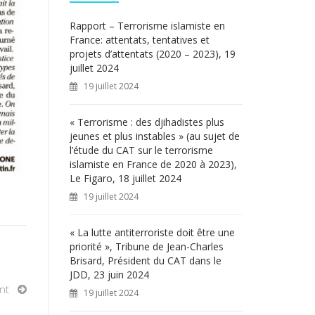
c
h
Rapport – Terrorisme islamiste en
e
France: attentats, tentatives et
r
projets d’attentats (2020 – 2023), 19
juillet 2024
:
19 juillet 2024
« Terrorisme : des djihadistes plus
jeunes et plus instables » (au sujet de
l’étude du CAT sur le terrorisme
islamiste en France de 2020 à 2023),
Le Figaro, 18 juillet 2024
19 juillet 2024
« La lutte antiterroriste doit être une
priorité », Tribune de Jean-Charles
Brisard, Président du CAT dans le
JDD, 23 juin 2024
nt
19 juillet 2024