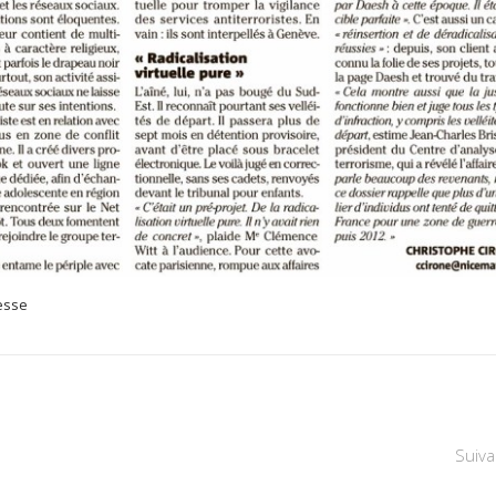
esse
Suiva