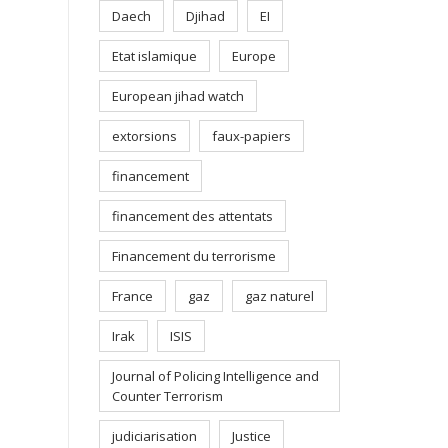
Daech
Djihad
EI
Etat islamique
Europe
European jihad watch
extorsions
faux-papiers
financement
financement des attentats
Financement du terrorisme
France
gaz
gaz naturel
Irak
ISIS
Journal of Policing Intelligence and
Counter Terrorism
judiciarisation
Justice