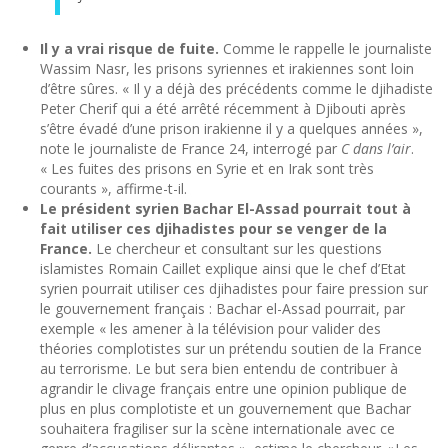
Il y a vrai risque de fuite.
Comme le rappelle le journaliste
Wassim Nasr, les prisons syriennes et irakiennes sont loin
d’être sûres. « Il y a déjà des précédents comme le djihadiste
Peter Cherif qui a été arrêté récemment à Djibouti après
s’être évadé d’une prison irakienne il y a quelques années »,
note le journaliste de France 24, interrogé par
C dans l’air
.
« Les fuites des prisons en Syrie et en Irak sont très
courants », affirme-t-il.
Le président syrien Bachar El-Assad pourrait tout à
fait utiliser ces djihadistes pour se venger de la
France.
Le chercheur et consultant sur les questions
islamistes Romain Caillet explique ainsi que le chef d’Etat
syrien pourrait utiliser ces djihadistes pour faire pression sur
le gouvernement français : Bachar el-Assad pourrait, par
exemple « les amener à la télévision pour valider des
théories complotistes sur un prétendu soutien de la France
au terrorisme. Le but sera bien entendu de contribuer à
agrandir le clivage français entre une opinion publique de
plus en plus complotiste et un gouvernement que Bachar
souhaitera fragiliser sur la scène internationale avec ce