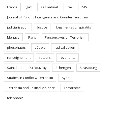
France
gaz
gaz naturel
Irak
ISIS
Journal of Policing Intelligence and Counter Terrorism
judiciarisation
Justice
logements conspiratifs
Menace
Paris
Perspectives on Terrorism
phosphates
pétrole
radicalisation
renseignement
retours
revenants
Saint-Etienne-Du-Rouvray
Schengen
Strasbourg
Studies in Conflict & Terrorism
Syrie
Terrorism and Political Violence
Terrorisme
téléphonie