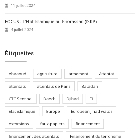
11 juillet 2024
FOCUS : L’Etat Islamique au Khorassan (ISKP)
4 juillet 2024
Étiquettes
Abaaoud
agriculture
armement
Attentat
attentats
attentats de Paris
Bataclan
CTC Sentinel
Daech
Djihad
EI
Etat islamique
Europe
European jihad watch
extorsions
faux-papiers
financement
financement des attentats
Financement du terrorisme