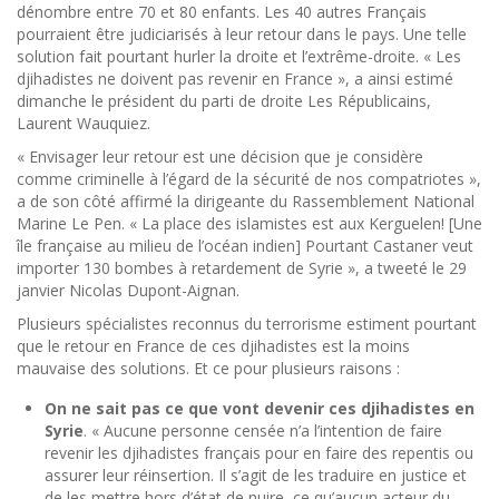
dénombre entre 70 et 80 enfants. Les 40 autres Français
pourraient être judiciarisés à leur retour dans le pays. Une telle
solution fait pourtant hurler la droite et l’extrême-droite. « Les
djihadistes ne doivent pas revenir en France », a ainsi estimé
dimanche le président du parti de droite Les Républicains,
Laurent Wauquiez.
« Envisager leur retour est une décision que je considère
comme criminelle à l’égard de la sécurité de nos compatriotes »,
a de son côté affirmé la dirigeante du Rassemblement National
Marine Le Pen. « La place des islamistes est aux Kerguelen! [Une
île française au milieu de l’océan indien] Pourtant Castaner veut
importer 130 bombes à retardement de Syrie », a tweeté le 29
janvier Nicolas Dupont-Aignan.
Plusieurs spécialistes reconnus du terrorisme estiment pourtant
que le retour en France de ces djihadistes est la moins
mauvaise des solutions. Et ce pour plusieurs raisons :
On ne sait pas ce que vont devenir ces djihadistes en
Syrie
. « Aucune personne censée n’a l’intention de faire
revenir les djihadistes français pour en faire des repentis ou
assurer leur réinsertion. Il s’agit de les traduire en justice et
de les mettre hors d’état de nuire, ce qu’aucun acteur du