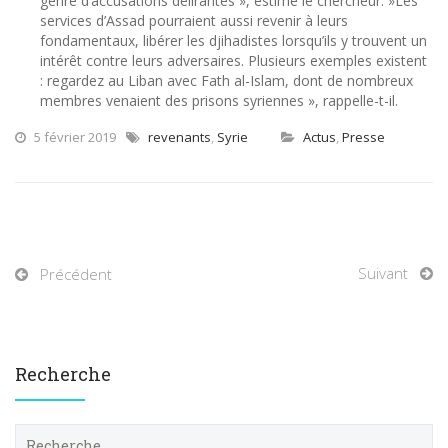
genre d’accusations délirantes », estime le chercheur. »Les
services d’Assad pourraient aussi revenir à leurs
fondamentaux, libérer les djihadistes lorsqu’ils y trouvent un
intérêt contre leurs adversaires. Plusieurs exemples existent
: regardez au Liban avec Fath al-Islam, dont de nombreux
membres venaient des prisons syriennes », rappelle-t-il.
5 février 2019
revenants
,
Syrie
Actus
,
Presse
Suivant
Précédent
Recherche
R