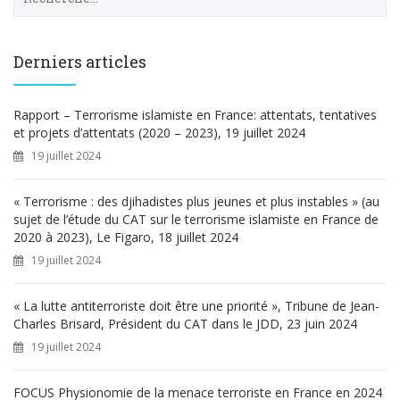
e
c
h
e
Derniers articles
r
c
h
Rapport – Terrorisme islamiste en France: attentats, tentatives
e
et projets d’attentats (2020 – 2023), 19 juillet 2024
r
19 juillet 2024
:
« Terrorisme : des djihadistes plus jeunes et plus instables » (au
sujet de l’étude du CAT sur le terrorisme islamiste en France de
2020 à 2023), Le Figaro, 18 juillet 2024
19 juillet 2024
« La lutte antiterroriste doit être une priorité », Tribune de Jean-
Charles Brisard, Président du CAT dans le JDD, 23 juin 2024
19 juillet 2024
FOCUS Physionomie de la menace terroriste en France en 2024