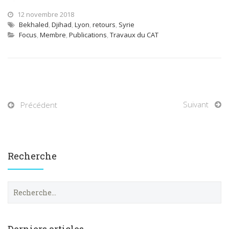
12 novembre 2018
Bekhaled
,
Djihad
,
Lyon
,
retours
,
Syrie
Focus
,
Membre
,
Publications
,
Travaux du CAT
Suivant
Précédent
Recherche
R
e
c
h
e
Derniers articles