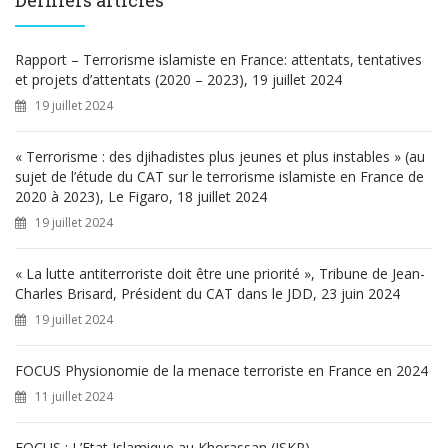
r
c
h
Rapport – Terrorisme islamiste en France: attentats, tentatives
e
et projets d’attentats (2020 – 2023), 19 juillet 2024
r
19 juillet 2024
:
« Terrorisme : des djihadistes plus jeunes et plus instables » (au
sujet de l’étude du CAT sur le terrorisme islamiste en France de
2020 à 2023), Le Figaro, 18 juillet 2024
19 juillet 2024
« La lutte antiterroriste doit être une priorité », Tribune de Jean-
Charles Brisard, Président du CAT dans le JDD, 23 juin 2024
19 juillet 2024
FOCUS Physionomie de la menace terroriste en France en 2024
11 juillet 2024
FOCUS : L’Etat Islamique au Khorassan (ISKP)