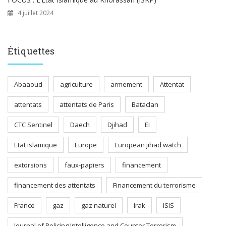
4 juillet 2024
Étiquettes
Abaaoud
agriculture
armement
Attentat
attentats
attentats de Paris
Bataclan
CTC Sentinel
Daech
Djihad
EI
Etat islamique
Europe
European jihad watch
extorsions
faux-papiers
financement
financement des attentats
Financement du terrorisme
France
gaz
gaz naturel
Irak
ISIS
Journal of Policing Intelligence and Counter Terrorism