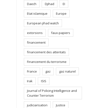
Daech
Djihad
EI
Etat islamique
Europe
European jihad watch
extorsions
faux-papiers
financement
financement des attentats
Financement du terrorisme
France
gaz
gaz naturel
Irak
ISIS
Journal of Policing Intelligence and
Counter Terrorism
judiciarisation
Justice