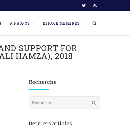
!
A PROPOS
ESPACE MEMBRES
AND SUPPORT FOR
ALI HAMZA), 2018
Recherche
R
e
c
h
e
Derniers articles
r