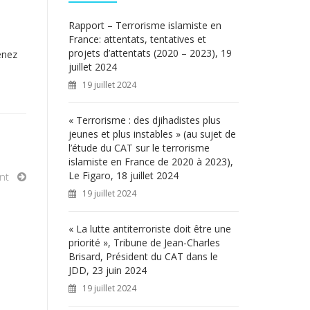
c
h
Rapport – Terrorisme islamiste en
e
France: attentats, tentatives et
r
projets d’attentats (2020 – 2023), 19
enez
juillet 2024
:
19 juillet 2024
« Terrorisme : des djihadistes plus
jeunes et plus instables » (au sujet de
l’étude du CAT sur le terrorisme
islamiste en France de 2020 à 2023),
Le Figaro, 18 juillet 2024
nt
19 juillet 2024
« La lutte antiterroriste doit être une
priorité », Tribune de Jean-Charles
Brisard, Président du CAT dans le
JDD, 23 juin 2024
19 juillet 2024