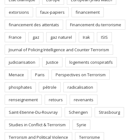
extorsions
faux-papiers
financement
financement des attentats
Financement du terrorisme
France
gaz
gaz naturel
Irak
ISIS
Journal of Policing Intelligence and Counter Terrorism
judiciarisation
Justice
logements conspiratifs
Menace
Paris
Perspectives on Terrorism
phosphates
pétrole
radicalisation
renseignement
retours
revenants
Saint-Etienne-Du-Rouvray
Schengen
Strasbourg
Studies in Conflict & Terrorism
Syrie
Terrorism and Political Violence
Terrorisme