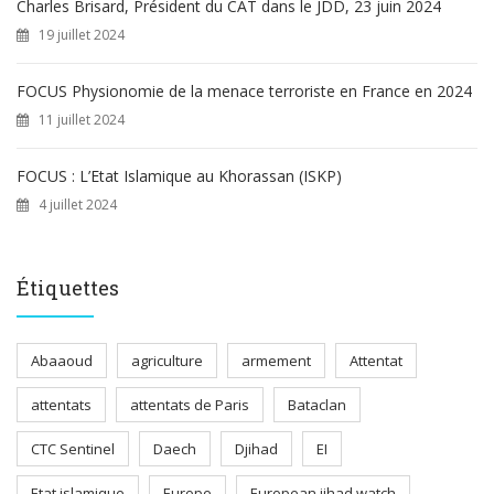
Charles Brisard, Président du CAT dans le JDD, 23 juin 2024
19 juillet 2024
FOCUS Physionomie de la menace terroriste en France en 2024
11 juillet 2024
FOCUS : L’Etat Islamique au Khorassan (ISKP)
4 juillet 2024
Étiquettes
Abaaoud
agriculture
armement
Attentat
attentats
attentats de Paris
Bataclan
CTC Sentinel
Daech
Djihad
EI
Etat islamique
Europe
European jihad watch