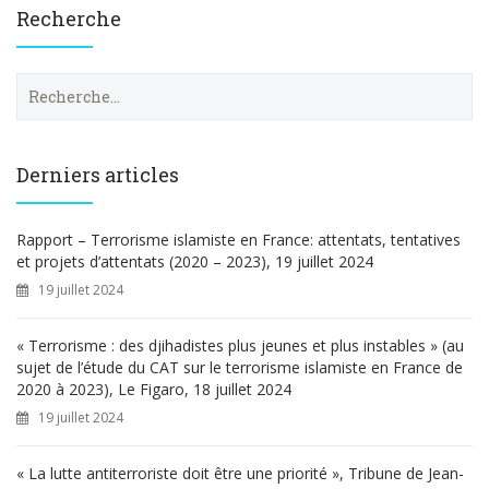
Recherche
R
e
c
h
e
Derniers articles
r
c
h
Rapport – Terrorisme islamiste en France: attentats, tentatives
e
et projets d’attentats (2020 – 2023), 19 juillet 2024
r
19 juillet 2024
:
« Terrorisme : des djihadistes plus jeunes et plus instables » (au
sujet de l’étude du CAT sur le terrorisme islamiste en France de
2020 à 2023), Le Figaro, 18 juillet 2024
19 juillet 2024
« La lutte antiterroriste doit être une priorité », Tribune de Jean-