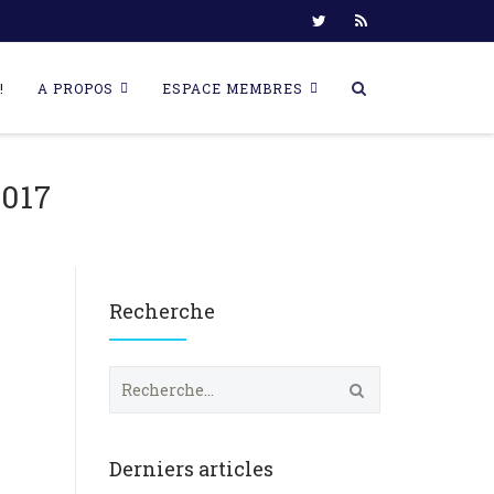
!
A PROPOS
ESPACE MEMBRES
017
Recherche
R
e
c
h
e
Derniers articles
r