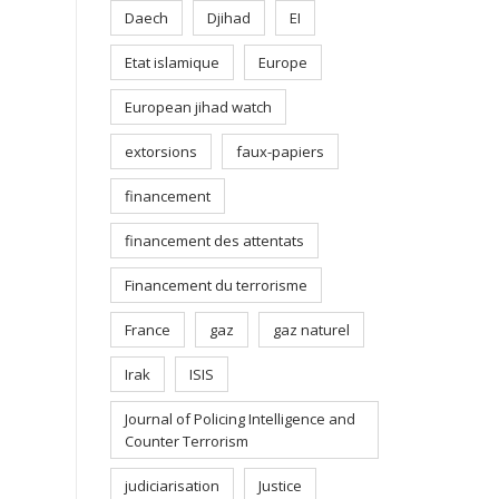
Daech
Djihad
EI
Etat islamique
Europe
European jihad watch
extorsions
faux-papiers
financement
financement des attentats
Financement du terrorisme
France
gaz
gaz naturel
Irak
ISIS
Journal of Policing Intelligence and
Counter Terrorism
judiciarisation
Justice