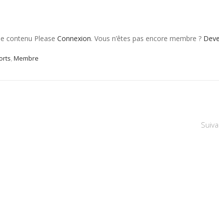
 le contenu Please
Connexion
. Vous n’êtes pas encore membre ?
Dev
orts
,
Membre
Suiva