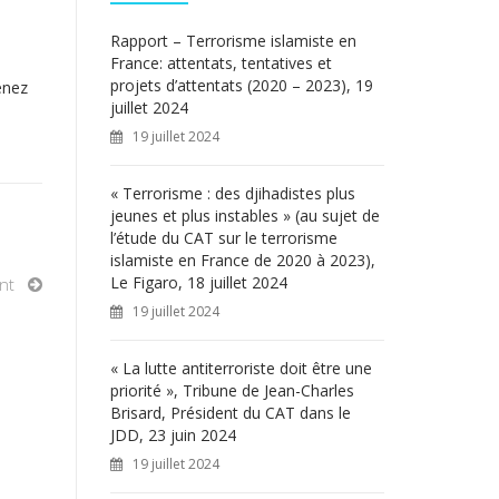
c
h
Rapport – Terrorisme islamiste en
e
France: attentats, tentatives et
r
projets d’attentats (2020 – 2023), 19
enez
juillet 2024
:
19 juillet 2024
« Terrorisme : des djihadistes plus
jeunes et plus instables » (au sujet de
l’étude du CAT sur le terrorisme
islamiste en France de 2020 à 2023),
Le Figaro, 18 juillet 2024
nt
19 juillet 2024
« La lutte antiterroriste doit être une
priorité », Tribune de Jean-Charles
Brisard, Président du CAT dans le
JDD, 23 juin 2024
19 juillet 2024