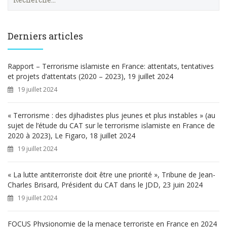
e
c
h
e
Derniers articles
r
c
h
Rapport – Terrorisme islamiste en France: attentats, tentatives
e
et projets d’attentats (2020 – 2023), 19 juillet 2024
r
19 juillet 2024
:
« Terrorisme : des djihadistes plus jeunes et plus instables » (au
sujet de l’étude du CAT sur le terrorisme islamiste en France de
2020 à 2023), Le Figaro, 18 juillet 2024
19 juillet 2024
« La lutte antiterroriste doit être une priorité », Tribune de Jean-
Charles Brisard, Président du CAT dans le JDD, 23 juin 2024
19 juillet 2024
FOCUS Physionomie de la menace terroriste en France en 2024