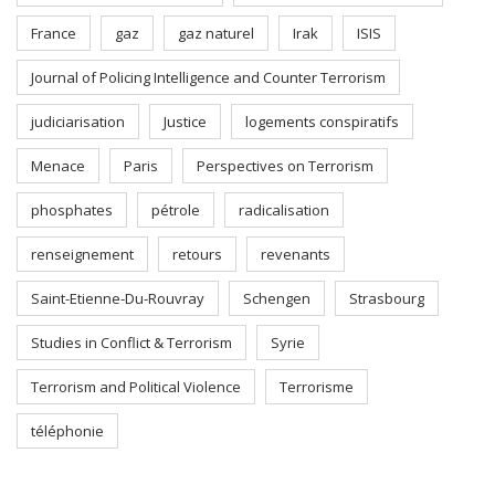
France
gaz
gaz naturel
Irak
ISIS
Journal of Policing Intelligence and Counter Terrorism
judiciarisation
Justice
logements conspiratifs
Menace
Paris
Perspectives on Terrorism
phosphates
pétrole
radicalisation
renseignement
retours
revenants
Saint-Etienne-Du-Rouvray
Schengen
Strasbourg
Studies in Conflict & Terrorism
Syrie
Terrorism and Political Violence
Terrorisme
téléphonie