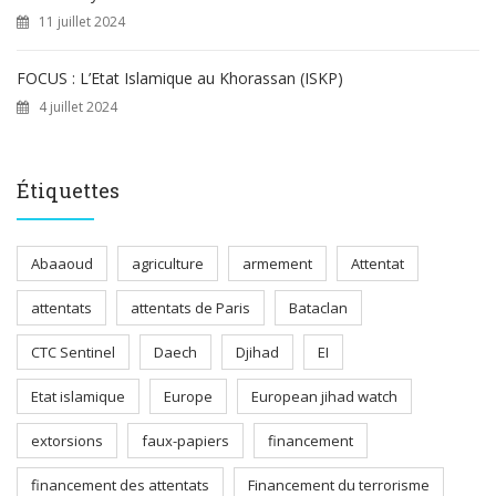
11 juillet 2024
FOCUS : L’Etat Islamique au Khorassan (ISKP)
4 juillet 2024
Étiquettes
Abaaoud
agriculture
armement
Attentat
attentats
attentats de Paris
Bataclan
CTC Sentinel
Daech
Djihad
EI
Etat islamique
Europe
European jihad watch
extorsions
faux-papiers
financement
financement des attentats
Financement du terrorisme