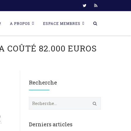
!
A PROPOS
ESPACE MEMBRES
A COÛTÉ 82.000 EUROS
Recherche
R
e
c
à
h
.
e
Derniers articles
r