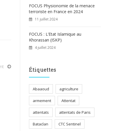
FOCUS Physionomie de la menace
terroriste en France en 2024
11 juillet 2024
FOCUS : L’Etat Islamique au
Khorassan (ISKP)
4 juillet 2024
nt
Étiquettes
Abaaoud
agriculture
armement
Attentat
attentats
attentats de Paris
Bataclan
CTC Sentinel