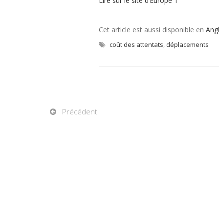
Lire sur le site d’Europe 1
Cet article est aussi disponible en
Angl
coût des attentats
,
déplacements
Précédent