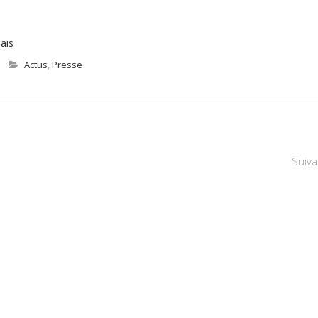
ais
Actus
,
Presse
Suiva