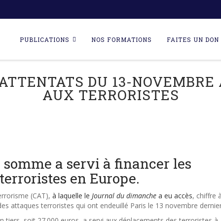
Skip
to
PUBLICATIONS
NOS FORMATIONS
FAITES UN DON 
content
ATTENTATS DU 13-NOVEMBRE 
AUX TERRORISTES
e somme a servi à financer les
erroristes en Europe.
errorisme (CAT),
à laquelle le
Journal du dimanche
a eu accès
, chiffre 
s attaques terroristes qui ont endeuillé Paris le 13 novembre dernier
 tiers, soit 27.000 euros, a servi aux déplacements des terroristes à