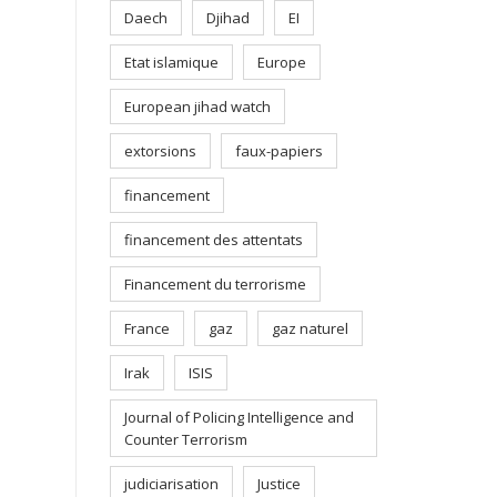
Daech
Djihad
EI
Etat islamique
Europe
European jihad watch
extorsions
faux-papiers
financement
financement des attentats
Financement du terrorisme
France
gaz
gaz naturel
Irak
ISIS
Journal of Policing Intelligence and
Counter Terrorism
judiciarisation
Justice