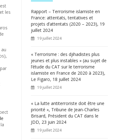
c
 est
h
Rapport – Terrorisme islamiste en
et les
e
France: attentats, tentatives et
r
projets d’attentats (2020 – 2023), 19
uros
juillet 2024
 de
:
19 juillet 2024
 au
« Terrorisme : des djihadistes plus
os),
jeunes et plus instables » (au sujet de
l’étude du CAT sur le terrorisme
 par
islamiste en France de 2020 à 2023),
Le Figaro, 18 juillet 2024
t
19 juillet 2024
« La lutte antiterroriste doit être une
priorité », Tribune de Jean-Charles
spect
Brisard, Président du CAT dans le
de
JDD, 23 juin 2024
 la
19 juillet 2024