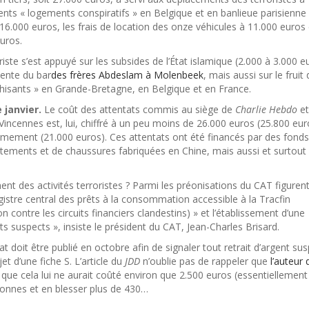
érents « logements conspiratifs » en Belgique et en banlieue parisienne
16.000 euros, les frais de location des onze véhicules à 11.000 euros 
euros.
riste s’est appuyé sur les subsides de l’État islamique (2.000 à 3.000 e
 vente du bar
des frères Abdeslam à Molenbeek
, mais aussi sur le fruit
hisants » en Grande-Bretagne, en Belgique et en France.
 janvier.
Le coût des attentats commis au siège de
Charlie Hebdo
et
incennes est, lui, chiffré à un peu moins de 26.000 euros (25.800 eur
armement (21.000 euros). Ces attentats ont été financés par des fonds
vêtements et de chaussures fabriquées en Chine, mais aussi et surtout
nt des activités terroristes ? Parmi les préonisations du CAT figuren
istre central des prêts à la consommation accessible à la Tracfin
 contre les circuits financiers clandestins) » et l’établissement d’une
raits suspects », insiste le président du CAT, Jean-Charles Brisard.
t doit être publié en octobre afin de signaler tout retrait d’argent su
et d’une fiche S. L’article du
JDD
n’oublie pas de rappeler que
l’auteur 
t que cela lui ne aurait coûté environ que 2.500 euros (essentiellement
sonnes et en blesser plus de 430…