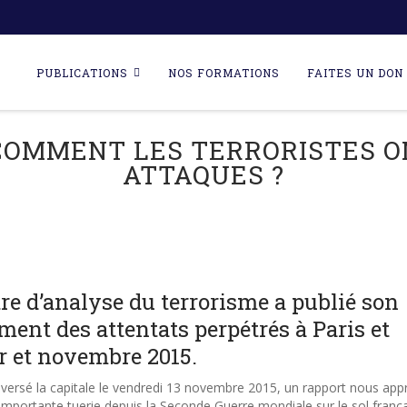
Skip
to
PUBLICATIONS
NOS FORMATIONS
FAITES UN DON 
content
 COMMENT LES TERRORISTES O
ATTAQUES ?
e d’analyse du terrorisme a publié son
ment des attentats perpétrés à Paris et
r et novembre 2015.
raversé la capitale le vendredi 13 novembre 2015, un rapport nous app
mportante tuerie depuis la Seconde Guerre mondiale sur le sol frança