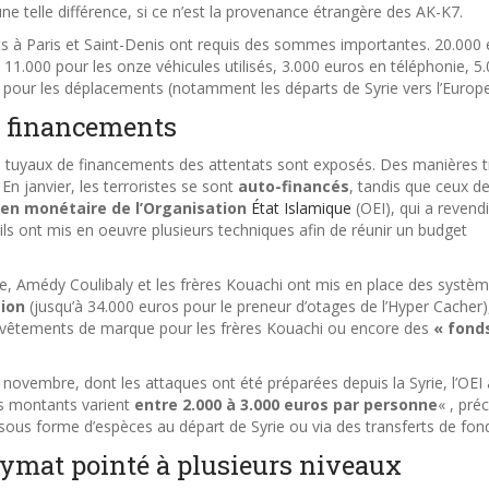
ne telle différence, si ce n’est la provenance étrangère des AK-K7.
ats à Paris et Saint-Denis ont requis des sommes importantes. 20.000
 11.000 pour les onze véhicules utilisés, 3.000 euros en téléphonie, 5
 pour les déplacements (notamment les départs de Syrie vers l’Europe
e financements
ts tuyaux de financements des attentats sont exposés. Des manières t
En janvier, les terroristes se sont
auto-financés
, tandis que ceux d
ien monétaire de l’Organisation
État Islamique
(OEI), qui a revend
 ils ont mis en oeuvre plusieurs techniques afin de réunir un budget
me, Amédy Coulibaly et les frères Kouachi ont mis en place des systè
ion
(jusqu’à 34.000 euros pour le preneur d’otages de l’Hyper Cacher)
 vêtements de marque pour les frères Kouachi ou encore des
« fond
ovembre, dont les attaques ont été préparées depuis la Syrie, l’OEI 
es montants varient
entre 2.000 à 3.000 euros par personne
« , préc
 sous forme d’espèces au départ de Syrie ou via des transferts de fon
nymat pointé à plusieurs niveaux