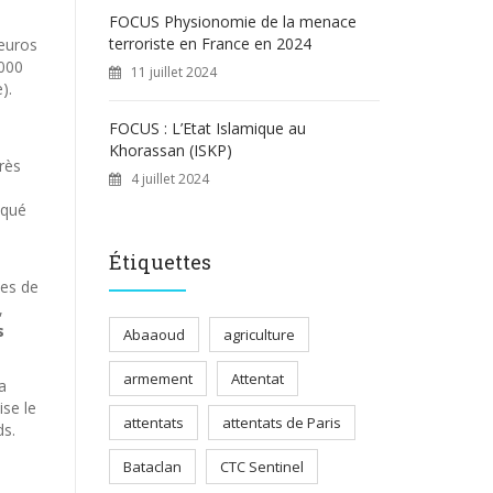
FOCUS Physionomie de la menace
terroriste en France en 2024
 euros
.000
11 juillet 2024
).
FOCUS : L’Etat Islamique au
Khorassan (ISKP)
rès
4 juillet 2024
e
iqué
Étiquettes
mes de
,
s
Abaaoud
agriculture
armement
Attentat
a
ise le
attentats
attentats de Paris
ds.
Bataclan
CTC Sentinel