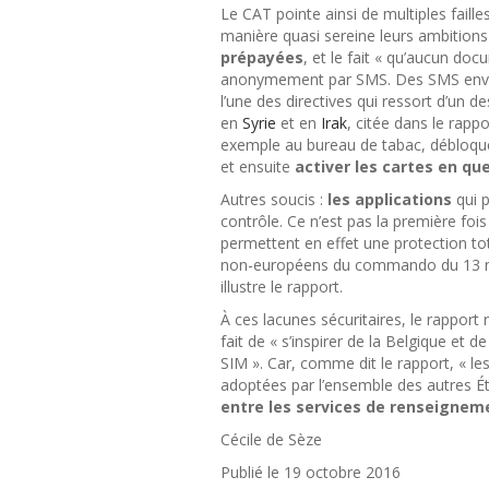
Le CAT pointe ainsi de multiples faill
manière quasi sereine leurs ambition
prépayées
, et le fait « qu’aucun do
anonymement par SMS. Des SMS envoy
l’une des directives qui ressort d’un 
en
Syrie
et en
Irak
, citée dans le rap
exemple au bureau de tabac, débloqué
et ensuite
activer les cartes en qu
Autres soucis :
les applications
qui 
contrôle. Ce n’est pas la première fo
permettent en effet une protection to
non-européens du commando du 13 no
illustre le rapport.
À ces lacunes sécuritaires, le rappo
fait de « s’inspirer de la Belgique et d
SIM ». Car, comme dit le rapport, « le
adoptées par l’ensemble des autres Ét
entre les services de renseignem
Cécile de Sèze
Publié le 19 octobre 2016