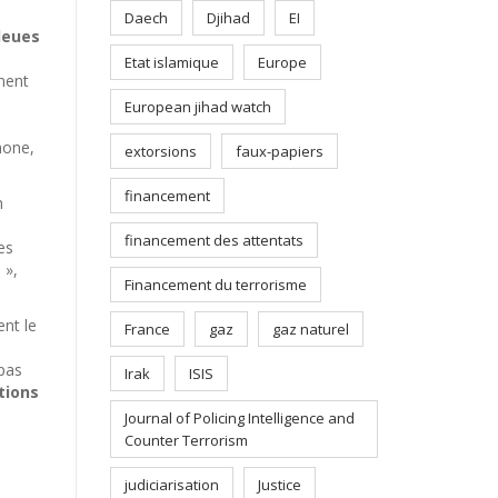
Daech
Djihad
EI
leues
Etat islamique
Europe
ement
European jihad watch
hone,
extorsions
faux-papiers
financement
n
financement des attentats
es
 »,
Financement du terrorisme
nt le
France
gaz
gaz naturel
 pas
Irak
ISIS
tions
Journal of Policing Intelligence and
Counter Terrorism
judiciarisation
Justice