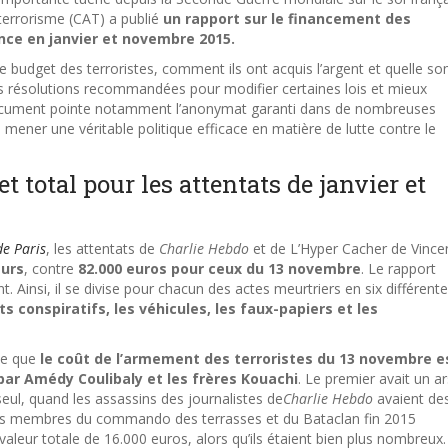
 terrorisme (CAT) a publié
un rapport sur le financement des
ance en janvier et novembre 2015.
le budget des terroristes, comment ils ont acquis l’argent et quelle 
des résolutions recommandées pour modifier certaines lois et mieux
document pointe notamment l’anonymat garanti dans de nombreuses
e mener une véritable politique efficace en matière de lutte contre le
t total pour les attentats de janvier et
de Paris
, les attentats de
Charlie Hebdo
et de L’Hyper Cacher de Vinc
eurs
, contre
82.000 euros pour ceux du 13 novembre
. Le rapport
nt. Ainsi, il se divise pour chacun des actes meurtriers en six différent
 conspiratifs, les véhicules, les faux-papiers et les
le que
le coût de l’armement des terroristes du 13 novembre e
r par Amédy Coulibaly et les frères Kouachi
. Le premier avait un a
seul, quand les assassins des journalistes de
Charlie Hebdo
avaient de
Les membres du commando des terrasses et du Bataclan fin 2015
leur totale de 16.000 euros, alors qu’ils étaient bien plus nombreux.