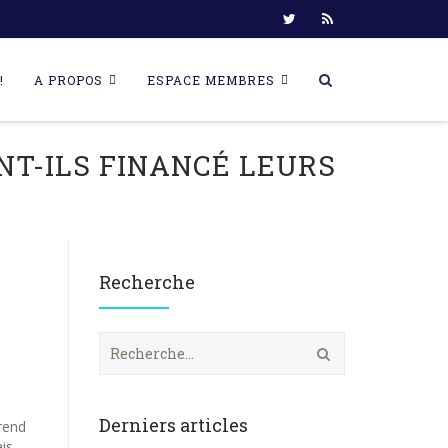
!
A PROPOS
ESPACE MEMBRES
NT-ILS FINANCÉ LEURS
Recherche
R
e
c
h
e
Derniers articles
rend
r
is