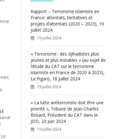
c
h
Rapport – Terrorisme islamiste en
e
France: attentats, tentatives et
somme
r
projets d’attentats (2020 – 2023), 19
juillet 2024
:
19 juillet 2024
« Terrorisme : des djihadistes plus
jeunes et plus instables » (au sujet de
l’étude du CAT sur le terrorisme
islamiste en France de 2020 à 2023),
ennes
Le Figaro, 18 juillet 2024
19 juillet 2024
es
« La lutte antiterroriste doit être une
priorité », Tribune de Jean-Charles
st
Brisard, Président du CAT dans le
rsenal
JDD, 23 juin 2024
s
19 juillet 2024
 Le