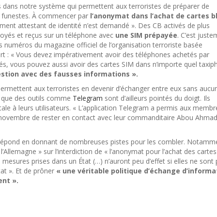
es dans notre système qui permettent aux terroristes de préparer de
s funestes. À commencer par
l’anonymat dans l’achat de cartes b
cument attestant de identité n’est demandé ». Des CB activés de plus
és et reçus sur un téléphone avec
une SIM prépayée
. C’est just
des numéros du magazine officiel de l’organisation terroriste basée
port : « Vous devez impérativement avoir des téléphones achetés par
s, vous pouvez aussi avoir des cartes SIM dans n’importe quel taxip
estion avec des fausses informations ».
permettent aux terroristes en devenir d’échanger entre eux sans aucu
is que des outils comme
Telegram
sont d’ailleurs pointés du doigt. Ils
tale à leurs utilisateurs. « L’application Telegram a permis aux membr
vembre de rester en contact avec leur commanditaire Abou Ahmad
rt répond en donnant de nombreuses pistes pour les combler. Notamme
e l’Allemagne » sur l’interdiction de « l’anonymat pour l’achat des cartes
s mesures prises dans un État (…) n’auront peu d’effet si elles ne sont
at ». Et de prôner
« une véritable politique d’échange d’informa
ent ».