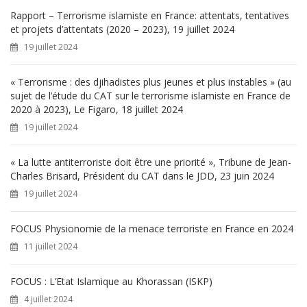
h
Rapport – Terrorisme islamiste en France: attentats, tentatives
e
et projets d’attentats (2020 – 2023), 19 juillet 2024
r
19 juillet 2024
:
« Terrorisme : des djihadistes plus jeunes et plus instables » (au
sujet de l’étude du CAT sur le terrorisme islamiste en France de
2020 à 2023), Le Figaro, 18 juillet 2024
19 juillet 2024
« La lutte antiterroriste doit être une priorité », Tribune de Jean-
Charles Brisard, Président du CAT dans le JDD, 23 juin 2024
19 juillet 2024
FOCUS Physionomie de la menace terroriste en France en 2024
11 juillet 2024
FOCUS : L’Etat Islamique au Khorassan (ISKP)
4 juillet 2024