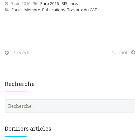
9 juin 2016
Euro 2016
,
ISIS
,
threat
Focus
,
Membre
,
Publications
,
Travaux du CAT
Suivant
Précédent
Recherche
R
e
c
h
e
Derniers articles
r
c