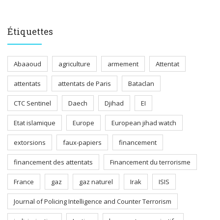
Étiquettes
Abaaoud
agriculture
armement
Attentat
attentats
attentats de Paris
Bataclan
CTC Sentinel
Daech
Djihad
EI
Etat islamique
Europe
European jihad watch
extorsions
faux-papiers
financement
financement des attentats
Financement du terrorisme
France
gaz
gaz naturel
Irak
ISIS
Journal of Policing Intelligence and Counter Terrorism