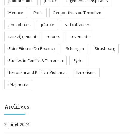
judiciarisation
Justice
logements conspiratifs
Menace
Paris
Perspectives on Terrorism
phosphates
pétrole
radicalisation
renseignement
retours
revenants
Saint-Etienne-Du-Rouvray
Schengen
Strasbourg
Studies in Conflict & Terrorism
Syrie
Terrorism and Political Violence
Terrorisme
téléphonie
Archives
juillet 2024