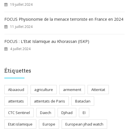
19 juillet 2024
FOCUS Physionomie de la menace terroriste en France en 2024
11 juillet 2024
FOCUS : L’Etat Islamique au Khorassan (ISKP)
4 juillet 2024
Étiquettes
Abaaoud
agriculture
armement
Attentat
attentats
attentats de Paris
Bataclan
CTC Sentinel
Daech
Djihad
EI
Etat islamique
Europe
European jihad watch