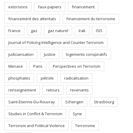
extorsions
faux-papiers
financement
financement des attentats
Financement du terrorisme
France
gaz
gaz naturel
Irak
ISIS
Journal of Policing Intelligence and Counter Terrorism
judiciarisation
Justice
logements conspiratifs
Menace
Paris
Perspectives on Terrorism
phosphates
pétrole
radicalisation
renseignement
retours
revenants
Saint-Etienne-Du-Rouvray
Schengen
Strasbourg
Studies in Conflict & Terrorism
Syrie
Terrorism and Political Violence
Terrorisme