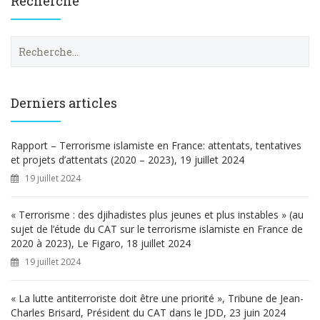
Recherche
R
e
c
h
e
Derniers articles
r
c
h
Rapport – Terrorisme islamiste en France: attentats, tentatives
e
et projets d’attentats (2020 – 2023), 19 juillet 2024
r
19 juillet 2024
:
« Terrorisme : des djihadistes plus jeunes et plus instables » (au
sujet de l’étude du CAT sur le terrorisme islamiste en France de
2020 à 2023), Le Figaro, 18 juillet 2024
19 juillet 2024
« La lutte antiterroriste doit être une priorité », Tribune de Jean-
Charles Brisard, Président du CAT dans le JDD, 23 juin 2024