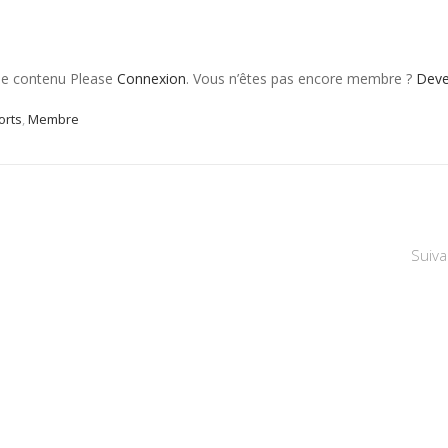
 le contenu Please
Connexion
. Vous n’êtes pas encore membre ?
Dev
orts
,
Membre
Suiva