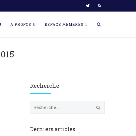
!
A PROPOS
ESPACE MEMBRES
015
Recherche
R
e
c
h
e
Derniers articles
r