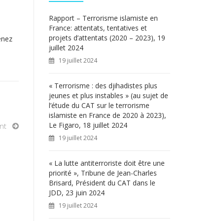
c
h
Rapport – Terrorisme islamiste en
e
France: attentats, tentatives et
r
projets d’attentats (2020 – 2023), 19
enez
juillet 2024
:
19 juillet 2024
« Terrorisme : des djihadistes plus
jeunes et plus instables » (au sujet de
l’étude du CAT sur le terrorisme
islamiste en France de 2020 à 2023),
Le Figaro, 18 juillet 2024
nt
19 juillet 2024
« La lutte antiterroriste doit être une
priorité », Tribune de Jean-Charles
Brisard, Président du CAT dans le
JDD, 23 juin 2024
19 juillet 2024