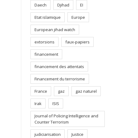
Daech
Djihad
EI
Etat islamique
Europe
European jihad watch
extorsions
faux-papiers
financement
financement des attentats
Financement du terrorisme
France
gaz
gaz naturel
Irak
ISIS
Journal of Policing Intelligence and
Counter Terrorism
judiciarisation
Justice