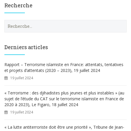
Recherche
R
e
c
h
e
Derniers articles
r
c
h
Rapport – Terrorisme islamiste en France: attentats, tentatives
e
et projets d’attentats (2020 – 2023), 19 juillet 2024
r
19 juillet 2024
:
« Terrorisme : des djihadistes plus jeunes et plus instables » (au
sujet de l’étude du CAT sur le terrorisme islamiste en France de
2020 à 2023), Le Figaro, 18 juillet 2024
19 juillet 2024
« La lutte antiterroriste doit être une priorité », Tribune de Jean-