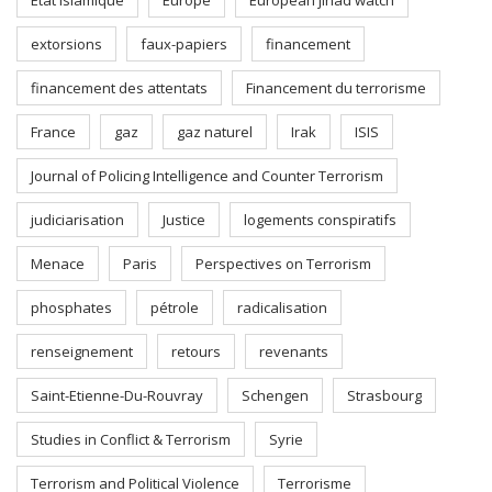
Etat islamique
Europe
European jihad watch
extorsions
faux-papiers
financement
financement des attentats
Financement du terrorisme
France
gaz
gaz naturel
Irak
ISIS
Journal of Policing Intelligence and Counter Terrorism
judiciarisation
Justice
logements conspiratifs
Menace
Paris
Perspectives on Terrorism
phosphates
pétrole
radicalisation
renseignement
retours
revenants
Saint-Etienne-Du-Rouvray
Schengen
Strasbourg
Studies in Conflict & Terrorism
Syrie
Terrorism and Political Violence
Terrorisme