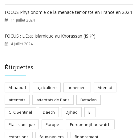
FOCUS Physionomie de la menace terroriste en France en 2024
11 juillet 2024
FOCUS : L’Etat Islamique au Khorassan (ISKP)
4 juillet 2024
Étiquettes
Abaaoud
agriculture
armement
Attentat
attentats
attentats de Paris
Bataclan
CTC Sentinel
Daech
Djihad
EI
Etat islamique
Europe
European jihad watch
extorsions
faux-papiers
financement