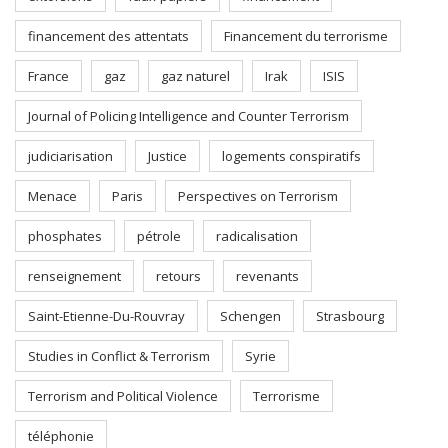
financement des attentats
Financement du terrorisme
France
gaz
gaz naturel
Irak
ISIS
Journal of Policing Intelligence and Counter Terrorism
judiciarisation
Justice
logements conspiratifs
Menace
Paris
Perspectives on Terrorism
phosphates
pétrole
radicalisation
renseignement
retours
revenants
Saint-Etienne-Du-Rouvray
Schengen
Strasbourg
Studies in Conflict & Terrorism
Syrie
Terrorism and Political Violence
Terrorisme
téléphonie