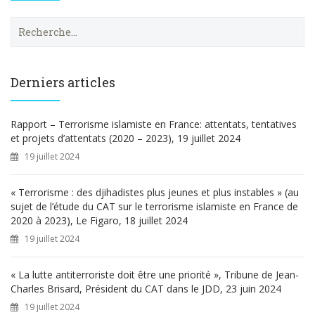
R
e
c
h
e
Derniers articles
r
c
h
Rapport – Terrorisme islamiste en France: attentats, tentatives
e
et projets d’attentats (2020 – 2023), 19 juillet 2024
r
19 juillet 2024
:
« Terrorisme : des djihadistes plus jeunes et plus instables » (au
sujet de l’étude du CAT sur le terrorisme islamiste en France de
2020 à 2023), Le Figaro, 18 juillet 2024
19 juillet 2024
« La lutte antiterroriste doit être une priorité », Tribune de Jean-
Charles Brisard, Président du CAT dans le JDD, 23 juin 2024
19 juillet 2024