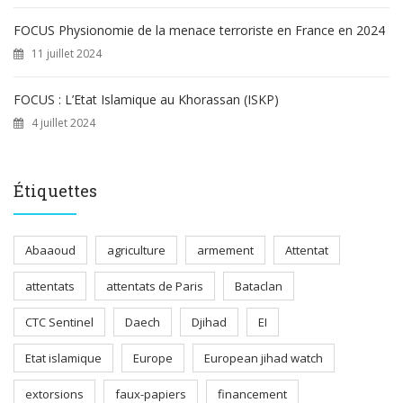
FOCUS Physionomie de la menace terroriste en France en 2024
11 juillet 2024
FOCUS : L’Etat Islamique au Khorassan (ISKP)
4 juillet 2024
Étiquettes
Abaaoud
agriculture
armement
Attentat
attentats
attentats de Paris
Bataclan
CTC Sentinel
Daech
Djihad
EI
Etat islamique
Europe
European jihad watch
extorsions
faux-papiers
financement