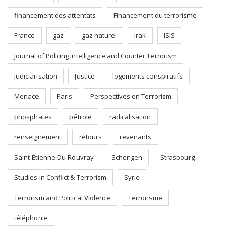
financement des attentats
Financement du terrorisme
France
gaz
gaz naturel
Irak
ISIS
Journal of Policing Intelligence and Counter Terrorism
judiciarisation
Justice
logements conspiratifs
Menace
Paris
Perspectives on Terrorism
phosphates
pétrole
radicalisation
renseignement
retours
revenants
Saint-Etienne-Du-Rouvray
Schengen
Strasbourg
Studies in Conflict & Terrorism
Syrie
Terrorism and Political Violence
Terrorisme
téléphonie