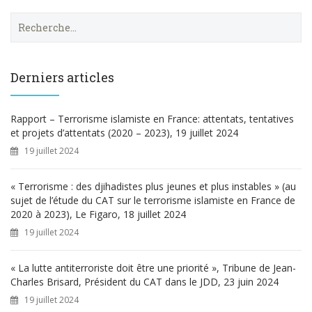
R
e
c
h
e
Derniers articles
r
c
h
Rapport – Terrorisme islamiste en France: attentats, tentatives
e
et projets d’attentats (2020 – 2023), 19 juillet 2024
r
19 juillet 2024
:
« Terrorisme : des djihadistes plus jeunes et plus instables » (au
sujet de l’étude du CAT sur le terrorisme islamiste en France de
2020 à 2023), Le Figaro, 18 juillet 2024
19 juillet 2024
« La lutte antiterroriste doit être une priorité », Tribune de Jean-
Charles Brisard, Président du CAT dans le JDD, 23 juin 2024
19 juillet 2024