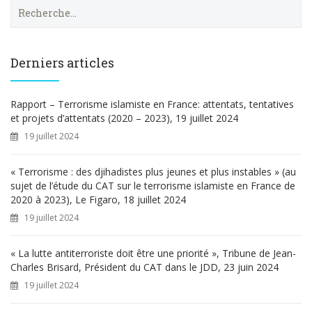
R
e
c
h
e
Derniers articles
r
c
h
Rapport – Terrorisme islamiste en France: attentats, tentatives
e
et projets d’attentats (2020 – 2023), 19 juillet 2024
r
19 juillet 2024
:
« Terrorisme : des djihadistes plus jeunes et plus instables » (au
sujet de l’étude du CAT sur le terrorisme islamiste en France de
2020 à 2023), Le Figaro, 18 juillet 2024
19 juillet 2024
« La lutte antiterroriste doit être une priorité », Tribune de Jean-
Charles Brisard, Président du CAT dans le JDD, 23 juin 2024
19 juillet 2024