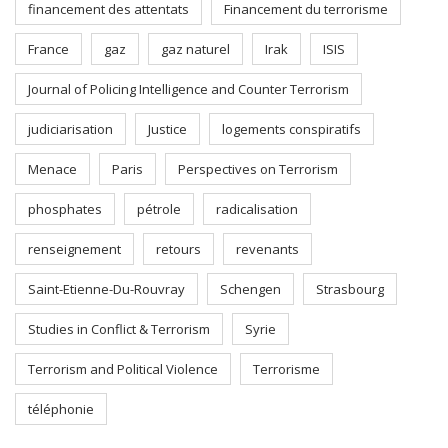
financement des attentats
Financement du terrorisme
France
gaz
gaz naturel
Irak
ISIS
Journal of Policing Intelligence and Counter Terrorism
judiciarisation
Justice
logements conspiratifs
Menace
Paris
Perspectives on Terrorism
phosphates
pétrole
radicalisation
renseignement
retours
revenants
Saint-Etienne-Du-Rouvray
Schengen
Strasbourg
Studies in Conflict & Terrorism
Syrie
Terrorism and Political Violence
Terrorisme
téléphonie