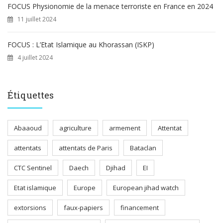
FOCUS Physionomie de la menace terroriste en France en 2024
11 juillet 2024
FOCUS : L’Etat Islamique au Khorassan (ISKP)
4 juillet 2024
Étiquettes
Abaaoud
agriculture
armement
Attentat
attentats
attentats de Paris
Bataclan
CTC Sentinel
Daech
Djihad
EI
Etat islamique
Europe
European jihad watch
extorsions
faux-papiers
financement