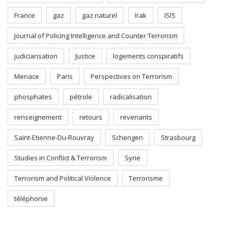
France
gaz
gaz naturel
Irak
ISIS
Journal of Policing Intelligence and Counter Terrorism
judiciarisation
Justice
logements conspiratifs
Menace
Paris
Perspectives on Terrorism
phosphates
pétrole
radicalisation
renseignement
retours
revenants
Saint-Etienne-Du-Rouvray
Schengen
Strasbourg
Studies in Conflict & Terrorism
Syrie
Terrorism and Political Violence
Terrorisme
téléphonie