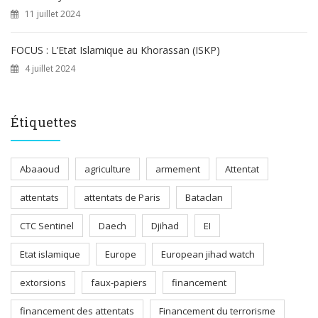
11 juillet 2024
FOCUS : L’Etat Islamique au Khorassan (ISKP)
4 juillet 2024
Étiquettes
Abaaoud
agriculture
armement
Attentat
attentats
attentats de Paris
Bataclan
CTC Sentinel
Daech
Djihad
EI
Etat islamique
Europe
European jihad watch
extorsions
faux-papiers
financement
financement des attentats
Financement du terrorisme