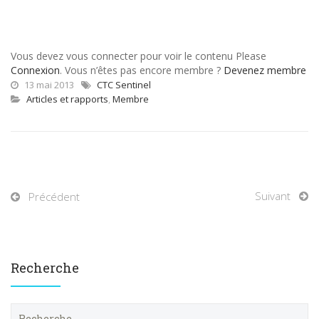
Vous devez vous connecter pour voir le contenu Please
Connexion
. Vous n’êtes pas encore membre ?
Devenez membre
13 mai 2013
CTC Sentinel
Articles et rapports
,
Membre
Suivant
Précédent
Recherche
R