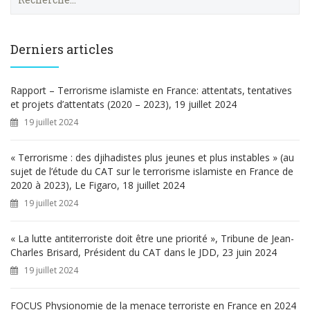
e
c
h
e
Derniers articles
r
c
h
Rapport – Terrorisme islamiste en France: attentats, tentatives
e
et projets d’attentats (2020 – 2023), 19 juillet 2024
r
19 juillet 2024
:
« Terrorisme : des djihadistes plus jeunes et plus instables » (au
sujet de l’étude du CAT sur le terrorisme islamiste en France de
2020 à 2023), Le Figaro, 18 juillet 2024
19 juillet 2024
« La lutte antiterroriste doit être une priorité », Tribune de Jean-
Charles Brisard, Président du CAT dans le JDD, 23 juin 2024
19 juillet 2024
FOCUS Physionomie de la menace terroriste en France en 2024