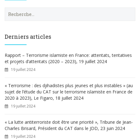
R
e
c
h
e
Derniers articles
r
c
h
Rapport – Terrorisme islamiste en France: attentats, tentatives
e
et projets d’attentats (2020 – 2023), 19 juillet 2024
r
19 juillet 2024
:
« Terrorisme : des djihadistes plus jeunes et plus instables » (au
sujet de l’étude du CAT sur le terrorisme islamiste en France de
2020 à 2023), Le Figaro, 18 juillet 2024
19 juillet 2024
« La lutte antiterroriste doit être une priorité », Tribune de Jean-
Charles Brisard, Président du CAT dans le JDD, 23 juin 2024
19 juillet 2024