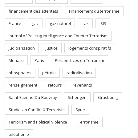
financement des attentats
Financement du terrorisme
France
gaz
gaz naturel
Irak
ISIS
Journal of Policing Intelligence and Counter Terrorism
judiciarisation
Justice
logements conspiratifs
Menace
Paris
Perspectives on Terrorism
phosphates
pétrole
radicalisation
renseignement
retours
revenants
Saint-Etienne-Du-Rouvray
Schengen
Strasbourg
Studies in Conflict & Terrorism
Syrie
Terrorism and Political Violence
Terrorisme
téléphonie