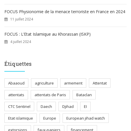
FOCUS Physionomie de la menace terroriste en France en 2024
11 juillet 2024
FOCUS : L’Etat Islamique au Khorassan (ISKP)
4 juillet 2024
Étiquettes
Abaaoud
agriculture
armement
Attentat
attentats
attentats de Paris
Bataclan
CTC Sentinel
Daech
Djihad
EI
Etat islamique
Europe
European jihad watch
extorsions
faux-papiers
financement