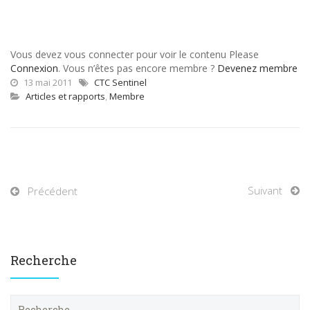
Vous devez vous connecter pour voir le contenu Please
Connexion
. Vous n’êtes pas encore membre ?
Devenez membre
13 mai 2011
CTC Sentinel
Articles et rapports
,
Membre
Suivant
Précédent
Recherche
R