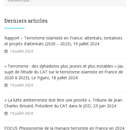
e
c
h
e
Derniers articles
r
c
h
Rapport – Terrorisme islamiste en France: attentats, tentatives
e
et projets d’attentats (2020 – 2023), 19 juillet 2024
r
19 juillet 2024
:
« Terrorisme : des djihadistes plus jeunes et plus instables » (au
sujet de l’étude du CAT sur le terrorisme islamiste en France de
2020 à 2023), Le Figaro, 18 juillet 2024
19 juillet 2024
« La lutte antiterroriste doit être une priorité », Tribune de Jean-
Charles Brisard, Président du CAT dans le JDD, 23 juin 2024
19 juillet 2024
FOCUS Physionomie de la menace terroriste en France en 2024