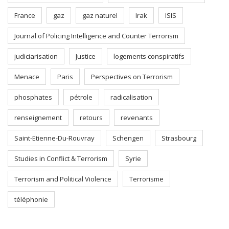
France
gaz
gaz naturel
Irak
ISIS
Journal of Policing Intelligence and Counter Terrorism
judiciarisation
Justice
logements conspiratifs
Menace
Paris
Perspectives on Terrorism
phosphates
pétrole
radicalisation
renseignement
retours
revenants
Saint-Etienne-Du-Rouvray
Schengen
Strasbourg
Studies in Conflict & Terrorism
Syrie
Terrorism and Political Violence
Terrorisme
téléphonie