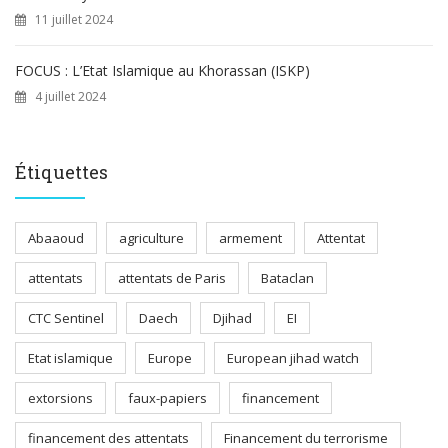
11 juillet 2024
FOCUS : L’Etat Islamique au Khorassan (ISKP)
4 juillet 2024
Étiquettes
Abaaoud
agriculture
armement
Attentat
attentats
attentats de Paris
Bataclan
CTC Sentinel
Daech
Djihad
EI
Etat islamique
Europe
European jihad watch
extorsions
faux-papiers
financement
financement des attentats
Financement du terrorisme