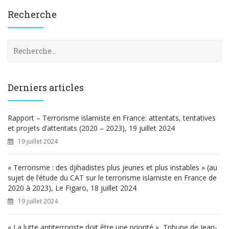
Recherche
R
e
c
h
e
Derniers articles
r
c
h
Rapport – Terrorisme islamiste en France: attentats, tentatives
e
et projets d’attentats (2020 – 2023), 19 juillet 2024
r
19 juillet 2024
:
« Terrorisme : des djihadistes plus jeunes et plus instables » (au
sujet de l’étude du CAT sur le terrorisme islamiste en France de
2020 à 2023), Le Figaro, 18 juillet 2024
19 juillet 2024
« La lutte antiterroriste doit être une priorité », Tribune de Jean-