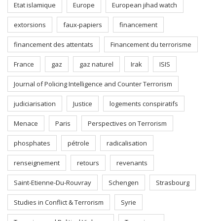
Etat islamique
Europe
European jihad watch
extorsions
faux-papiers
financement
financement des attentats
Financement du terrorisme
France
gaz
gaz naturel
Irak
ISIS
Journal of Policing Intelligence and Counter Terrorism
judiciarisation
Justice
logements conspiratifs
Menace
Paris
Perspectives on Terrorism
phosphates
pétrole
radicalisation
renseignement
retours
revenants
Saint-Etienne-Du-Rouvray
Schengen
Strasbourg
Studies in Conflict & Terrorism
Syrie