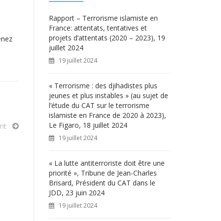
c
h
Rapport – Terrorisme islamiste en
e
France: attentats, tentatives et
r
projets d’attentats (2020 – 2023), 19
enez
juillet 2024
:
19 juillet 2024
« Terrorisme : des djihadistes plus
jeunes et plus instables » (au sujet de
l’étude du CAT sur le terrorisme
islamiste en France de 2020 à 2023),
Le Figaro, 18 juillet 2024
nt
19 juillet 2024
« La lutte antiterroriste doit être une
priorité », Tribune de Jean-Charles
Brisard, Président du CAT dans le
JDD, 23 juin 2024
19 juillet 2024