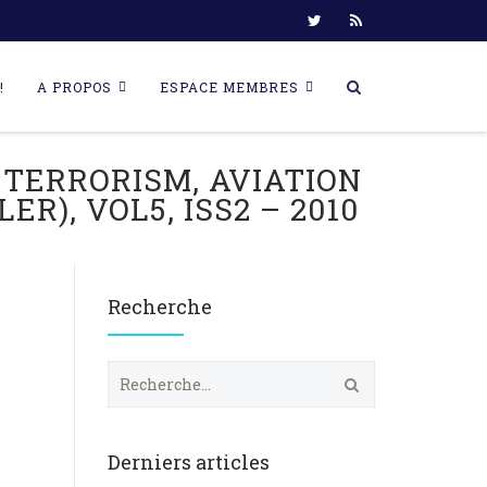
!
A PROPOS
ESPACE MEMBRES
 TERRORISM, AVIATION
R), VOL5, ISS2 – 2010
Recherche
R
e
c
h
e
Derniers articles
r