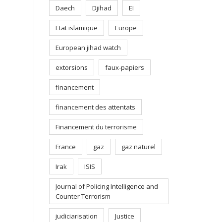
Daech
Djihad
EI
Etat islamique
Europe
European jihad watch
extorsions
faux-papiers
financement
financement des attentats
Financement du terrorisme
France
gaz
gaz naturel
Irak
ISIS
Journal of Policing Intelligence and
Counter Terrorism
judiciarisation
Justice