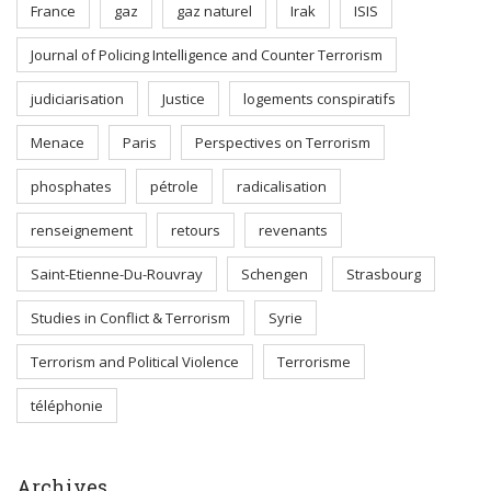
France
gaz
gaz naturel
Irak
ISIS
Journal of Policing Intelligence and Counter Terrorism
judiciarisation
Justice
logements conspiratifs
Menace
Paris
Perspectives on Terrorism
phosphates
pétrole
radicalisation
renseignement
retours
revenants
Saint-Etienne-Du-Rouvray
Schengen
Strasbourg
Studies in Conflict & Terrorism
Syrie
Terrorism and Political Violence
Terrorisme
téléphonie
Archives