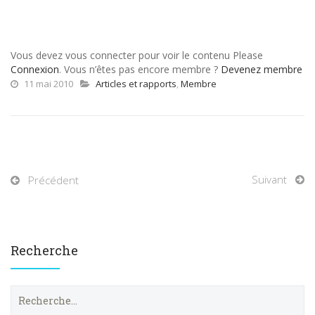
Vous devez vous connecter pour voir le contenu Please
Connexion
. Vous n’êtes pas encore membre ?
Devenez membre
11 mai 2010
Articles et rapports
,
Membre
Suivant
Précédent
Recherche
R
e