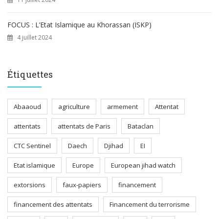
FOCUS : L’Etat Islamique au Khorassan (ISKP)
4 juillet 2024
Étiquettes
Abaaoud
agriculture
armement
Attentat
attentats
attentats de Paris
Bataclan
CTC Sentinel
Daech
Djihad
EI
Etat islamique
Europe
European jihad watch
extorsions
faux-papiers
financement
financement des attentats
Financement du terrorisme