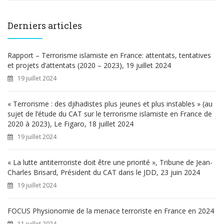
c
h
e
Derniers articles
r
c
h
Rapport – Terrorisme islamiste en France: attentats, tentatives
e
et projets d’attentats (2020 – 2023), 19 juillet 2024
r
19 juillet 2024
:
« Terrorisme : des djihadistes plus jeunes et plus instables » (au
sujet de l’étude du CAT sur le terrorisme islamiste en France de
2020 à 2023), Le Figaro, 18 juillet 2024
19 juillet 2024
« La lutte antiterroriste doit être une priorité », Tribune de Jean-
Charles Brisard, Président du CAT dans le JDD, 23 juin 2024
19 juillet 2024
FOCUS Physionomie de la menace terroriste en France en 2024
11 juillet 2024