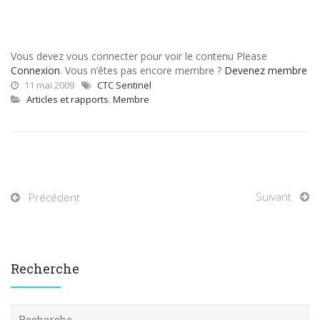
Vous devez vous connecter pour voir le contenu Please
Connexion
. Vous n’êtes pas encore membre ?
Devenez membre
11 mai 2009
CTC Sentinel
Articles et rapports
,
Membre
Suivant
Précédent
Recherche
R