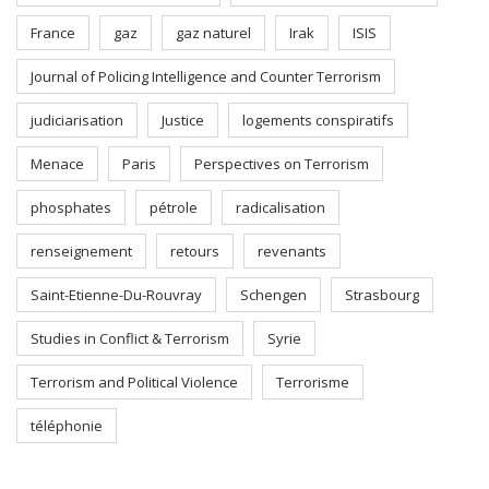
France
gaz
gaz naturel
Irak
ISIS
Journal of Policing Intelligence and Counter Terrorism
judiciarisation
Justice
logements conspiratifs
Menace
Paris
Perspectives on Terrorism
phosphates
pétrole
radicalisation
renseignement
retours
revenants
Saint-Etienne-Du-Rouvray
Schengen
Strasbourg
Studies in Conflict & Terrorism
Syrie
Terrorism and Political Violence
Terrorisme
téléphonie