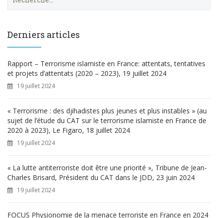
e
c
h
e
Derniers articles
r
c
h
Rapport – Terrorisme islamiste en France: attentats, tentatives
e
et projets d’attentats (2020 – 2023), 19 juillet 2024
r
19 juillet 2024
:
« Terrorisme : des djihadistes plus jeunes et plus instables » (au
sujet de l’étude du CAT sur le terrorisme islamiste en France de
2020 à 2023), Le Figaro, 18 juillet 2024
19 juillet 2024
« La lutte antiterroriste doit être une priorité », Tribune de Jean-
Charles Brisard, Président du CAT dans le JDD, 23 juin 2024
19 juillet 2024
FOCUS Physionomie de la menace terroriste en France en 2024