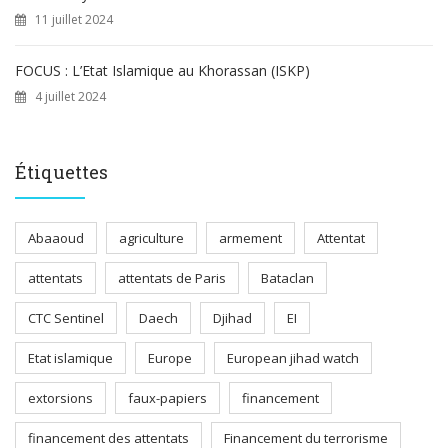
11 juillet 2024
FOCUS : L’Etat Islamique au Khorassan (ISKP)
4 juillet 2024
Étiquettes
Abaaoud
agriculture
armement
Attentat
attentats
attentats de Paris
Bataclan
CTC Sentinel
Daech
Djihad
EI
Etat islamique
Europe
European jihad watch
extorsions
faux-papiers
financement
financement des attentats
Financement du terrorisme