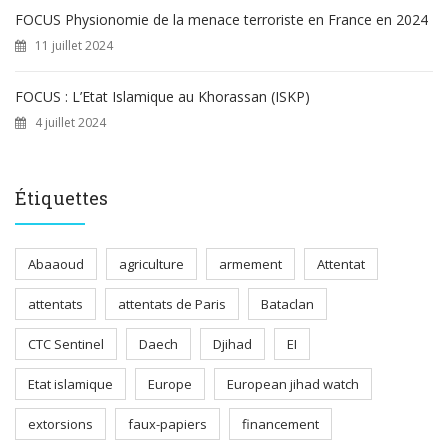
FOCUS Physionomie de la menace terroriste en France en 2024
11 juillet 2024
FOCUS : L’Etat Islamique au Khorassan (ISKP)
4 juillet 2024
Étiquettes
Abaaoud
agriculture
armement
Attentat
attentats
attentats de Paris
Bataclan
CTC Sentinel
Daech
Djihad
EI
Etat islamique
Europe
European jihad watch
extorsions
faux-papiers
financement