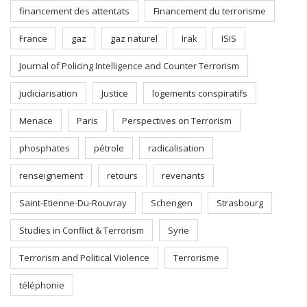
financement des attentats
Financement du terrorisme
France
gaz
gaz naturel
Irak
ISIS
Journal of Policing Intelligence and Counter Terrorism
judiciarisation
Justice
logements conspiratifs
Menace
Paris
Perspectives on Terrorism
phosphates
pétrole
radicalisation
renseignement
retours
revenants
Saint-Etienne-Du-Rouvray
Schengen
Strasbourg
Studies in Conflict & Terrorism
Syrie
Terrorism and Political Violence
Terrorisme
téléphonie