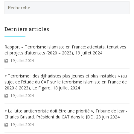
R
e
c
h
e
Derniers articles
r
c
h
Rapport – Terrorisme islamiste en France: attentats, tentatives
e
et projets d’attentats (2020 – 2023), 19 juillet 2024
r
19 juillet 2024
:
« Terrorisme : des djihadistes plus jeunes et plus instables » (au
sujet de l’étude du CAT sur le terrorisme islamiste en France de
2020 à 2023), Le Figaro, 18 juillet 2024
19 juillet 2024
« La lutte antiterroriste doit être une priorité », Tribune de Jean-
Charles Brisard, Président du CAT dans le JDD, 23 juin 2024
19 juillet 2024