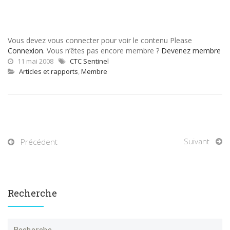
Vous devez vous connecter pour voir le contenu Please
Connexion
. Vous n’êtes pas encore membre ?
Devenez membre
11 mai 2008
CTC Sentinel
Articles et rapports
,
Membre
Suivant
Précédent
Recherche
R