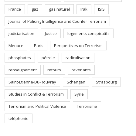
France
gaz
gaz naturel
Irak
ISIS
Journal of Policing Intelligence and Counter Terrorism
judiciarisation
Justice
logements conspiratifs
Menace
Paris
Perspectives on Terrorism
phosphates
pétrole
radicalisation
renseignement
retours
revenants
Saint-Etienne-Du-Rouvray
Schengen
Strasbourg
Studies in Conflict & Terrorism
Syrie
Terrorism and Political Violence
Terrorisme
téléphonie