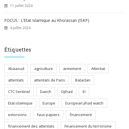
11 juillet 2024
FOCUS : L’Etat Islamique au Khorassan (ISKP)
4 juillet 2024
Étiquettes
Abaaoud
agriculture
armement
Attentat
attentats
attentats de Paris
Bataclan
CTC Sentinel
Daech
Djihad
EI
Etat islamique
Europe
European jihad watch
extorsions
faux-papiers
financement
financement des attentats
Financement du terrorisme