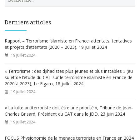
e
c
h
e
Derniers articles
r
c
h
Rapport – Terrorisme islamiste en France: attentats, tentatives
e
et projets d’attentats (2020 – 2023), 19 juillet 2024
r
19 juillet 2024
:
« Terrorisme : des djihadistes plus jeunes et plus instables » (au
sujet de l’étude du CAT sur le terrorisme islamiste en France de
2020 à 2023), Le Figaro, 18 juillet 2024
19 juillet 2024
« La lutte antiterroriste doit être une priorité », Tribune de Jean-
Charles Brisard, Président du CAT dans le JDD, 23 juin 2024
19 juillet 2024
FOCUS Physionomie de la menace terroriste en France en 2024