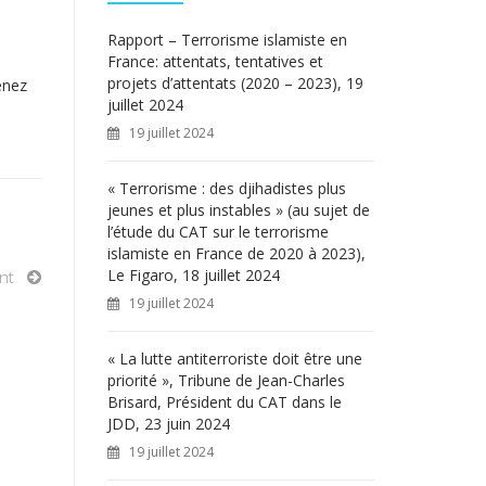
c
h
Rapport – Terrorisme islamiste en
e
France: attentats, tentatives et
r
projets d’attentats (2020 – 2023), 19
enez
juillet 2024
:
19 juillet 2024
« Terrorisme : des djihadistes plus
jeunes et plus instables » (au sujet de
l’étude du CAT sur le terrorisme
islamiste en France de 2020 à 2023),
Le Figaro, 18 juillet 2024
nt
19 juillet 2024
« La lutte antiterroriste doit être une
priorité », Tribune de Jean-Charles
Brisard, Président du CAT dans le
JDD, 23 juin 2024
19 juillet 2024