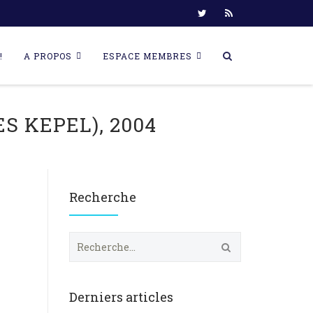
!
A PROPOS
ESPACE MEMBRES
S KEPEL), 2004
Recherche
R
e
c
h
e
Derniers articles
r