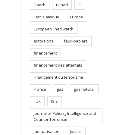
Daech
Djihad
EI
Etat islamique
Europe
European jihad watch
extorsions
faux-papiers
financement
financement des attentats
Financement du terrorisme
France
gaz
gaz naturel
Irak
ISIS
Journal of Policing Intelligence and
Counter Terrorism
judiciarisation
Justice