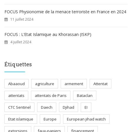
FOCUS Physionomie de la menace terroriste en France en 2024
11 juillet 2024
FOCUS : L’Etat Islamique au Khorassan (ISKP)
4 juillet 2024
Étiquettes
Abaaoud
agriculture
armement
Attentat
attentats
attentats de Paris
Bataclan
CTC Sentinel
Daech
Djihad
EI
Etat islamique
Europe
European jihad watch
extorsions
faux-papiers
financement