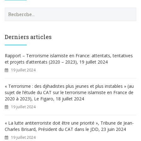
R
e
c
h
e
Derniers articles
r
c
h
Rapport – Terrorisme islamiste en France: attentats, tentatives
e
et projets d’attentats (2020 – 2023), 19 juillet 2024
r
19 juillet 2024
:
« Terrorisme : des djihadistes plus jeunes et plus instables » (au
sujet de l’étude du CAT sur le terrorisme islamiste en France de
2020 à 2023), Le Figaro, 18 juillet 2024
19 juillet 2024
« La lutte antiterroriste doit être une priorité », Tribune de Jean-
Charles Brisard, Président du CAT dans le JDD, 23 juin 2024
19 juillet 2024