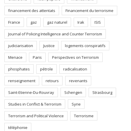
financement des attentats
Financement du terrorisme
France
gaz
gaz naturel
Irak
ISIS
Journal of Policing Intelligence and Counter Terrorism
judiciarisation
Justice
logements conspiratifs
Menace
Paris
Perspectives on Terrorism
phosphates
pétrole
radicalisation
renseignement
retours
revenants
Saint-Etienne-Du-Rouvray
Schengen
Strasbourg
Studies in Conflict & Terrorism
Syrie
Terrorism and Political Violence
Terrorisme
téléphonie