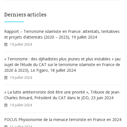
c
h
e
Derniers articles
r
c
h
Rapport – Terrorisme islamiste en France: attentats, tentatives
e
et projets d’attentats (2020 – 2023), 19 juillet 2024
r
19 juillet 2024
:
« Terrorisme : des djihadistes plus jeunes et plus instables » (au
sujet de l’étude du CAT sur le terrorisme islamiste en France de
2020 à 2023), Le Figaro, 18 juillet 2024
19 juillet 2024
« La lutte antiterroriste doit être une priorité », Tribune de Jean-
Charles Brisard, Président du CAT dans le JDD, 23 juin 2024
19 juillet 2024
FOCUS Physionomie de la menace terroriste en France en 2024
11 juillet 2024