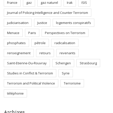
France
gaz
gaz naturel
Irak
ISIS
Journal of Policing Intelligence and Counter Terrorism
judiciarisation
Justice
logements conspiratifs
Menace
Paris
Perspectives on Terrorism
phosphates
pétrole
radicalisation
renseignement
retours
revenants
Saint-Etienne-Du-Rouvray
Schengen
Strasbourg
Studies in Conflict & Terrorism
Syrie
Terrorism and Political Violence
Terrorisme
téléphonie
Archives