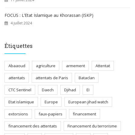
FOCUS : L’Etat Islamique au Khorassan (ISKP)
4 juillet 2024
Étiquettes
Abaaoud
agriculture
armement
Attentat
attentats
attentats de Paris
Bataclan
CTC Sentinel
Daech
Djihad
EI
Etat islamique
Europe
European jihad watch
extorsions
faux-papiers
financement
financement des attentats
Financement du terrorisme