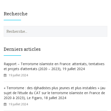
Recherche
R
e
c
h
e
Derniers articles
r
c
h
Rapport – Terrorisme islamiste en France: attentats, tentatives
e
et projets d’attentats (2020 – 2023), 19 juillet 2024
r
19 juillet 2024
:
« Terrorisme : des djihadistes plus jeunes et plus instables » (au
sujet de l’étude du CAT sur le terrorisme islamiste en France de
2020 à 2023), Le Figaro, 18 juillet 2024
19 juillet 2024