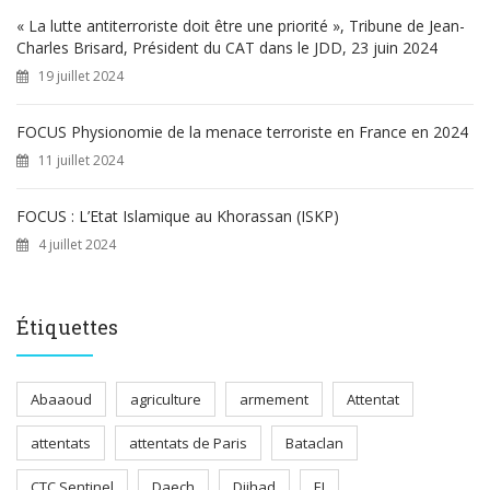
« La lutte antiterroriste doit être une priorité », Tribune de Jean-
Charles Brisard, Président du CAT dans le JDD, 23 juin 2024
19 juillet 2024
FOCUS Physionomie de la menace terroriste en France en 2024
11 juillet 2024
FOCUS : L’Etat Islamique au Khorassan (ISKP)
4 juillet 2024
Étiquettes
Abaaoud
agriculture
armement
Attentat
attentats
attentats de Paris
Bataclan
CTC Sentinel
Daech
Djihad
EI