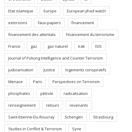
Etat islamique
Europe
European jihad watch
extorsions
faux-papiers
financement
financement des attentats
Financement du terrorisme
France
gaz
gaz naturel
Irak
ISIS
Journal of Policing Intelligence and Counter Terrorism
judiciarisation
Justice
logements conspiratifs
Menace
Paris
Perspectives on Terrorism
phosphates
pétrole
radicalisation
renseignement
retours
revenants
Saint-Etienne-Du-Rouvray
Schengen
Strasbourg
Studies in Conflict & Terrorism
Syrie