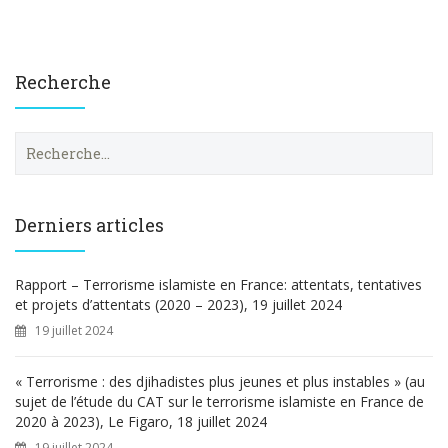
Recherche
R
e
c
h
e
Derniers articles
r
c
h
Rapport – Terrorisme islamiste en France: attentats, tentatives
e
et projets d’attentats (2020 – 2023), 19 juillet 2024
r
19 juillet 2024
:
« Terrorisme : des djihadistes plus jeunes et plus instables » (au
sujet de l’étude du CAT sur le terrorisme islamiste en France de
2020 à 2023), Le Figaro, 18 juillet 2024
19 juillet 2024