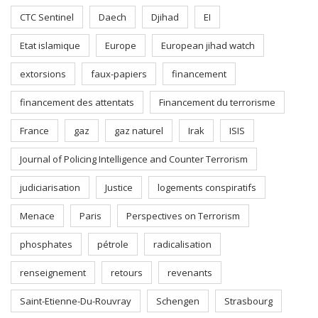
CTC Sentinel
Daech
Djihad
EI
Etat islamique
Europe
European jihad watch
extorsions
faux-papiers
financement
financement des attentats
Financement du terrorisme
France
gaz
gaz naturel
Irak
ISIS
Journal of Policing Intelligence and Counter Terrorism
judiciarisation
Justice
logements conspiratifs
Menace
Paris
Perspectives on Terrorism
phosphates
pétrole
radicalisation
renseignement
retours
revenants
Saint-Etienne-Du-Rouvray
Schengen
Strasbourg