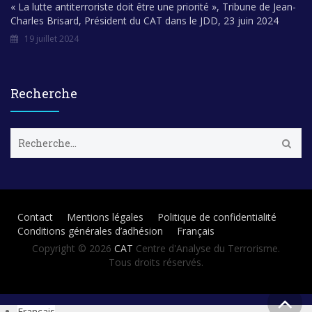
« La lutte antiterroriste doit être une priorité », Tribune de Jean-
Charles Brisard, Président du CAT dans le JDD, 23 juin 2024
19 juillet 2024
Recherche
R
e
c
h
e
r
Contact
Mentions légales
Politique de confidentialité
c
Conditions générales d’adhésion
Français
h
e
Copyright © 2026
CAT
Centre d'Analyse du Terrorisme.
r
Tous droits réservés.
:
Français