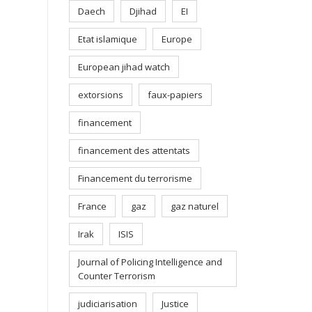
Daech
Djihad
EI
Etat islamique
Europe
European jihad watch
extorsions
faux-papiers
financement
financement des attentats
Financement du terrorisme
France
gaz
gaz naturel
Irak
ISIS
Journal of Policing Intelligence and
Counter Terrorism
judiciarisation
Justice