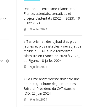
c
h
Rapport – Terrorisme islamiste en
e
France: attentats, tentatives et
r
projets d’attentats (2020 – 2023), 19
enez
juillet 2024
:
19 juillet 2024
« Terrorisme : des djihadistes plus
jeunes et plus instables » (au sujet de
l’étude du CAT sur le terrorisme
islamiste en France de 2020 à 2023),
Le Figaro, 18 juillet 2024
nt
19 juillet 2024
« La lutte antiterroriste doit être une
priorité », Tribune de Jean-Charles
Brisard, Président du CAT dans le
JDD, 23 juin 2024
19 juillet 2024