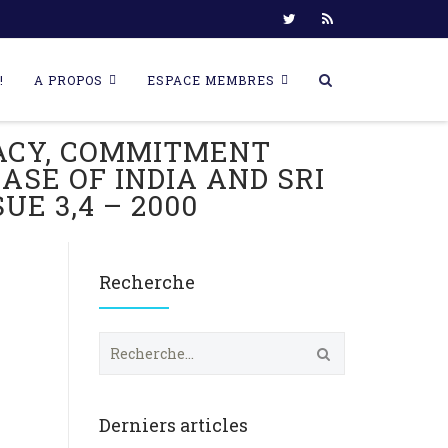
!
A PROPOS
ESPACE MEMBRES
RACY, COMMITMENT
SE OF INDIA AND SRI
UE 3,4 – 2000
Recherche
R
e
c
h
e
Derniers articles
r