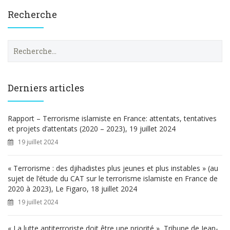
Recherche
R
e
c
h
e
Derniers articles
r
c
h
Rapport – Terrorisme islamiste en France: attentats, tentatives
e
et projets d’attentats (2020 – 2023), 19 juillet 2024
r
19 juillet 2024
:
« Terrorisme : des djihadistes plus jeunes et plus instables » (au
sujet de l’étude du CAT sur le terrorisme islamiste en France de
2020 à 2023), Le Figaro, 18 juillet 2024
19 juillet 2024
« La lutte antiterroriste doit être une priorité », Tribune de Jean-