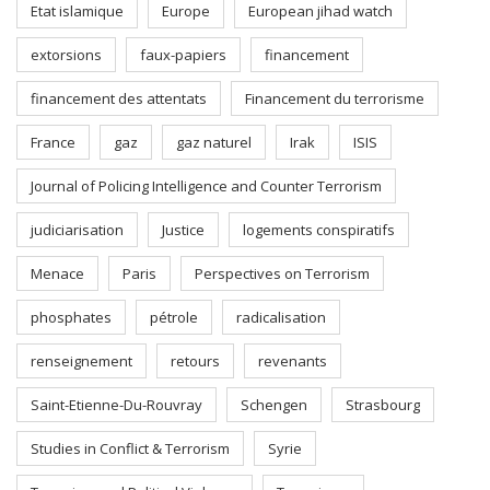
Etat islamique
Europe
European jihad watch
extorsions
faux-papiers
financement
financement des attentats
Financement du terrorisme
France
gaz
gaz naturel
Irak
ISIS
Journal of Policing Intelligence and Counter Terrorism
judiciarisation
Justice
logements conspiratifs
Menace
Paris
Perspectives on Terrorism
phosphates
pétrole
radicalisation
renseignement
retours
revenants
Saint-Etienne-Du-Rouvray
Schengen
Strasbourg
Studies in Conflict & Terrorism
Syrie