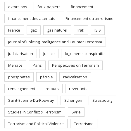
extorsions
faux-papiers
financement
financement des attentats
Financement du terrorisme
France
gaz
gaz naturel
Irak
ISIS
Journal of Policing Intelligence and Counter Terrorism
judiciarisation
Justice
logements conspiratifs
Menace
Paris
Perspectives on Terrorism
phosphates
pétrole
radicalisation
renseignement
retours
revenants
Saint-Etienne-Du-Rouvray
Schengen
Strasbourg
Studies in Conflict & Terrorism
Syrie
Terrorism and Political Violence
Terrorisme