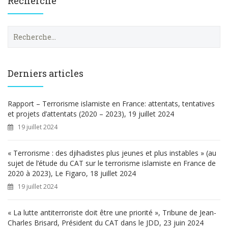
Recherche
R
e
c
h
e
Derniers articles
r
c
h
Rapport – Terrorisme islamiste en France: attentats, tentatives
e
et projets d’attentats (2020 – 2023), 19 juillet 2024
r
19 juillet 2024
:
« Terrorisme : des djihadistes plus jeunes et plus instables » (au
sujet de l’étude du CAT sur le terrorisme islamiste en France de
2020 à 2023), Le Figaro, 18 juillet 2024
19 juillet 2024
« La lutte antiterroriste doit être une priorité », Tribune de Jean-
Charles Brisard, Président du CAT dans le JDD, 23 juin 2024