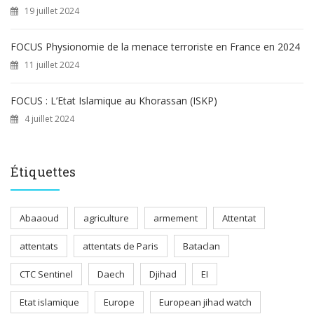
19 juillet 2024
FOCUS Physionomie de la menace terroriste en France en 2024
11 juillet 2024
FOCUS : L’Etat Islamique au Khorassan (ISKP)
4 juillet 2024
Étiquettes
Abaaoud
agriculture
armement
Attentat
attentats
attentats de Paris
Bataclan
CTC Sentinel
Daech
Djihad
EI
Etat islamique
Europe
European jihad watch