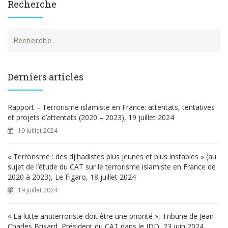
Recherche
R
e
c
h
e
Derniers articles
r
c
h
Rapport – Terrorisme islamiste en France: attentats, tentatives
e
et projets d’attentats (2020 – 2023), 19 juillet 2024
r
19 juillet 2024
:
« Terrorisme : des djihadistes plus jeunes et plus instables » (au
sujet de l’étude du CAT sur le terrorisme islamiste en France de
2020 à 2023), Le Figaro, 18 juillet 2024
19 juillet 2024
« La lutte antiterroriste doit être une priorité », Tribune de Jean-
Charles Brisard, Président du CAT dans le JDD, 23 juin 2024