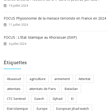
19 juillet 2024
FOCUS Physionomie de la menace terroriste en France en 2024
11 juillet 2024
FOCUS : L’Etat Islamique au Khorassan (ISKP)
4 juillet 2024
Étiquettes
Abaaoud
agriculture
armement
Attentat
attentats
attentats de Paris
Bataclan
CTC Sentinel
Daech
Djihad
EI
Etat islamique
Europe
European jihad watch