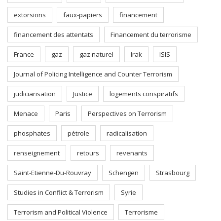
extorsions
faux-papiers
financement
financement des attentats
Financement du terrorisme
France
gaz
gaz naturel
Irak
ISIS
Journal of Policing Intelligence and Counter Terrorism
judiciarisation
Justice
logements conspiratifs
Menace
Paris
Perspectives on Terrorism
phosphates
pétrole
radicalisation
renseignement
retours
revenants
Saint-Etienne-Du-Rouvray
Schengen
Strasbourg
Studies in Conflict & Terrorism
Syrie
Terrorism and Political Violence
Terrorisme