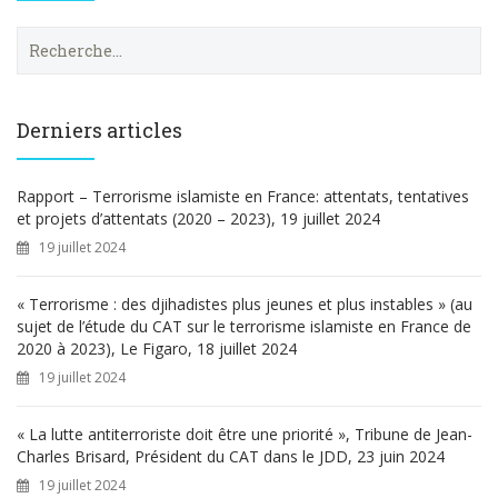
R
e
c
h
e
Derniers articles
r
c
h
Rapport – Terrorisme islamiste en France: attentats, tentatives
e
et projets d’attentats (2020 – 2023), 19 juillet 2024
r
19 juillet 2024
:
« Terrorisme : des djihadistes plus jeunes et plus instables » (au
sujet de l’étude du CAT sur le terrorisme islamiste en France de
2020 à 2023), Le Figaro, 18 juillet 2024
19 juillet 2024
« La lutte antiterroriste doit être une priorité », Tribune de Jean-
Charles Brisard, Président du CAT dans le JDD, 23 juin 2024
19 juillet 2024