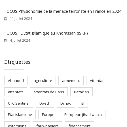
FOCUS Physionomie de la menace terroriste en France en 2024
11 juillet 2024
FOCUS : L’Etat Islamique au Khorassan (ISKP)
4 juillet 2024
Étiquettes
Abaaoud
agriculture
armement
Attentat
attentats
attentats de Paris
Bataclan
CTC Sentinel
Daech
Djihad
EI
Etat islamique
Europe
European jihad watch
extorsions
faux-papiers
financement