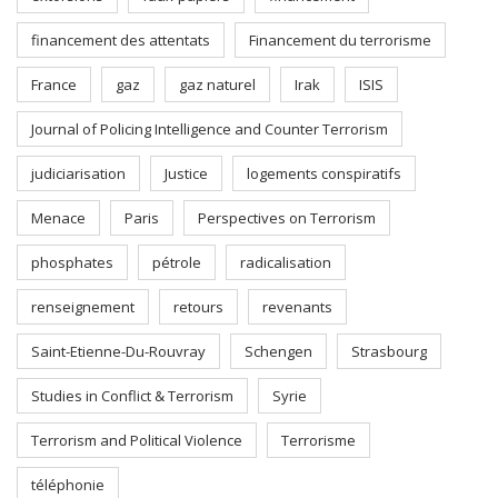
financement des attentats
Financement du terrorisme
France
gaz
gaz naturel
Irak
ISIS
Journal of Policing Intelligence and Counter Terrorism
judiciarisation
Justice
logements conspiratifs
Menace
Paris
Perspectives on Terrorism
phosphates
pétrole
radicalisation
renseignement
retours
revenants
Saint-Etienne-Du-Rouvray
Schengen
Strasbourg
Studies in Conflict & Terrorism
Syrie
Terrorism and Political Violence
Terrorisme
téléphonie