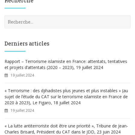
Recherche
R
e
c
h
e
Derniers articles
r
c
h
Rapport – Terrorisme islamiste en France: attentats, tentatives
e
et projets d’attentats (2020 – 2023), 19 juillet 2024
r
19 juillet 2024
:
« Terrorisme : des djihadistes plus jeunes et plus instables » (au
sujet de l’étude du CAT sur le terrorisme islamiste en France de
2020 à 2023), Le Figaro, 18 juillet 2024
19 juillet 2024
« La lutte antiterroriste doit être une priorité », Tribune de Jean-
Charles Brisard, Président du CAT dans le JDD, 23 juin 2024