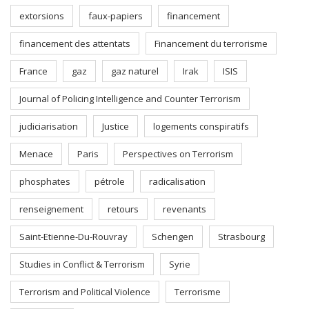
extorsions
faux-papiers
financement
financement des attentats
Financement du terrorisme
France
gaz
gaz naturel
Irak
ISIS
Journal of Policing Intelligence and Counter Terrorism
judiciarisation
Justice
logements conspiratifs
Menace
Paris
Perspectives on Terrorism
phosphates
pétrole
radicalisation
renseignement
retours
revenants
Saint-Etienne-Du-Rouvray
Schengen
Strasbourg
Studies in Conflict & Terrorism
Syrie
Terrorism and Political Violence
Terrorisme