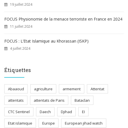
19 juillet 2024
FOCUS Physionomie de la menace terroriste en France en 2024
11 juillet 2024
FOCUS : L’Etat Islamique au Khorassan (ISKP)
4 juillet 2024
Étiquettes
Abaaoud
agriculture
armement
Attentat
attentats
attentats de Paris
Bataclan
CTC Sentinel
Daech
Djihad
EI
Etat islamique
Europe
European jihad watch